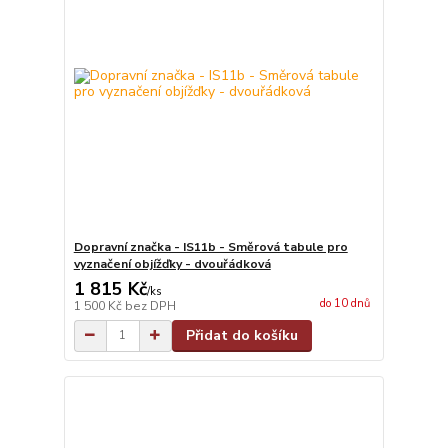
Dopravní značka - IS11b - Směrová tabule pro
vyznačení objížďky - dvouřádková
1 815 Kč
/
ks
do 10 dnů
1 500 Kč
bez DPH
Přidat do košíku