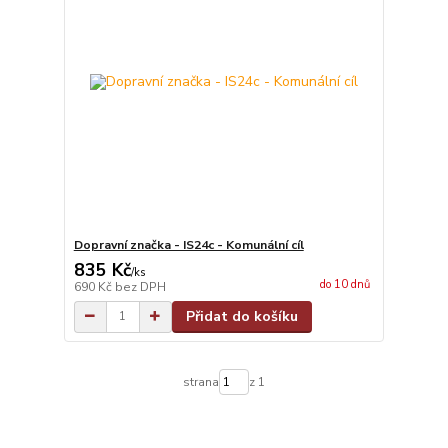
Dopravní značka - IS24c - Komunální cíl
835 Kč
/
ks
do 10 dnů
690 Kč
bez DPH
Přidat do košíku
strana
z 1