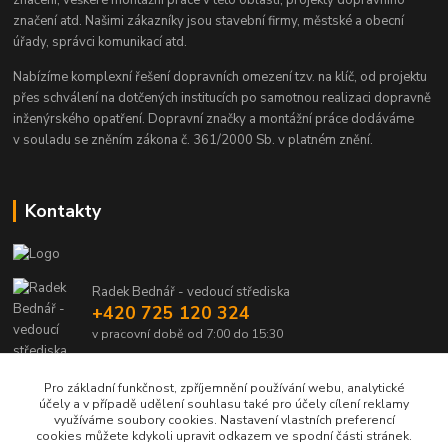
značení, veškeré montážní práce v této oblasti, projekty dopravního
značení atd. Našimi zákazníky jsou stavební firmy, městské a obecní
úřady, správci komunikací atd.
Nabízíme komplexní řešení dopravních omezení tzv. na klíč, od projektu
přes schválení na dotčených institucích po samotnou realizaci dopravně
inženýrského opatření. Dopravní značky a montážní práce dodáváme
v souladu se zněním zákona č. 361/2000 Sb. v platném znění.
Kontakty
Radek Bednář - vedoucí střediska
+420 725 120 324
v pracovní době od 7:00 do 15:30
info@dalsiko.cz
Pro základní funkčnost, zpříjemnění používání webu, analytické
účely a v případě udělení souhlasu také pro účely cílení reklamy
využíváme soubory cookies. Nastavení vlastních preferencí
cookies můžete kdykoli upravit odkazem ve spodní části stránek.