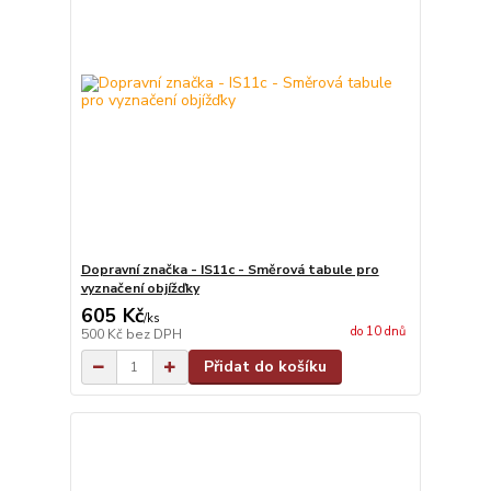
Dopravní značka - IS11c - Směrová tabule pro
vyznačení objížďky
605 Kč
/
ks
do 10 dnů
500 Kč
bez DPH
Přidat do košíku