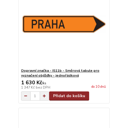
Dopravní značka - IS11b - Směrová tabule pro
vyznačení objížďky - jednořádková
1 630 Kč
/
ks
do 10 dnů
1 347 Kč
bez DPH
Přidat do košíku