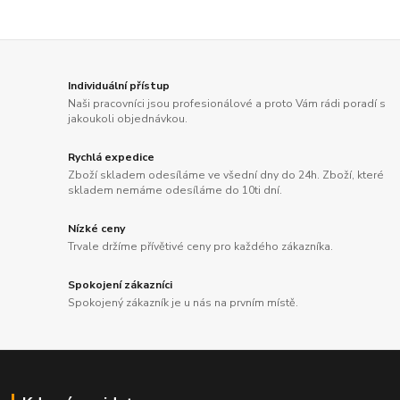
Individuální přístup
Naši pracovníci jsou profesionálové a proto Vám rádi poradí s
jakoukoli objednávkou.
Rychlá expedice
Zboží skladem odesíláme ve všední dny do 24h. Zboží, které
skladem nemáme odesíláme do 10ti dní.
Nízké ceny
Trvale držíme přívětivé ceny pro každého zákazníka.
Spokojení zákazníci
Spokojený zákazník je u nás na prvním místě.