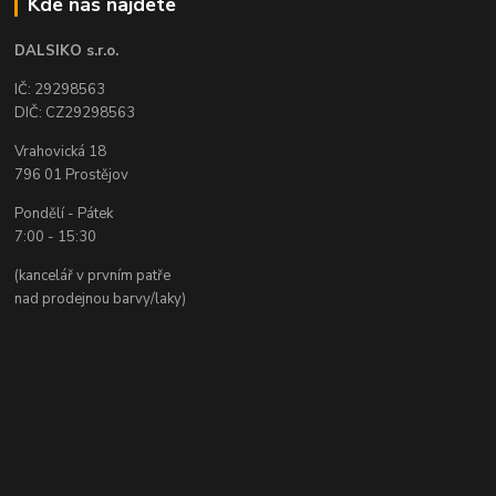
Kde nás najdete
DALSIKO s.r.o.
IČ: 29298563
DIČ: CZ29298563
Vrahovická 18
796 01 Prostějov
Pondělí - Pátek
7:00 - 15:30
(kancelář v prvním patře
nad prodejnou barvy/laky)