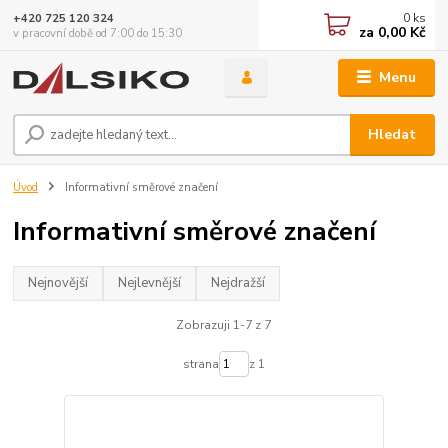
0
ks
+420 725 120 324
za
0,00 Kč
v pracovní době od 7:00 do 15:30
Menu
Hledat
Úvod
Informativní směrové značení
Informativní směrové značení
Nejnovější
Nejlevnější
Nejdražší
Zobrazuji 1-7 z 7
strana
z 1