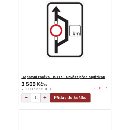
Dopravní značka - IS11a - Návěst před objížďkou
3 509 Kč
/
ks
do 10 dnů
2 900 Kč
bez DPH
Přidat do košíku