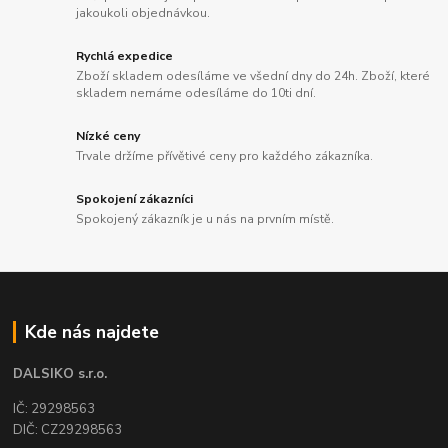
jakoukoli objednávkou.
Rychlá expedice
Zboží skladem odesíláme ve všední dny do 24h. Zboží, které
skladem nemáme odesíláme do 10ti dní.
Nízké ceny
Trvale držíme přívětivé ceny pro každého zákazníka.
Spokojení zákazníci
Spokojený zákazník je u nás na prvním místě.
Kde nás najdete
DALSIKO s.r.o.
IČ: 29298563
DIČ: CZ29298563