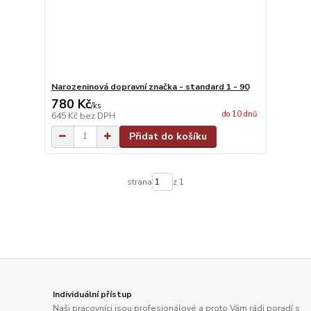
Narozeninová dopravní značka - standard 1 - 90
780 Kč
/
ks
do 10 dnů
645 Kč
bez DPH
Přidat do košíku
strana
z 1
Individuální přístup
Naši pracovníci jsou profesionálové a proto Vám rádi poradí s