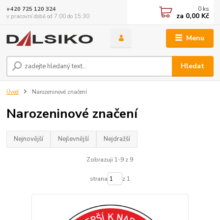
0
ks
+420 725 120 324
za
0,00 Kč
v pracovní době od 7:00 do 15:30
Menu
Hledat
Úvod
Narozeninové značení
Narozeninové značení
Nejnovější
Nejlevnější
Nejdražší
Zobrazuji 1-9 z 9
strana
z 1