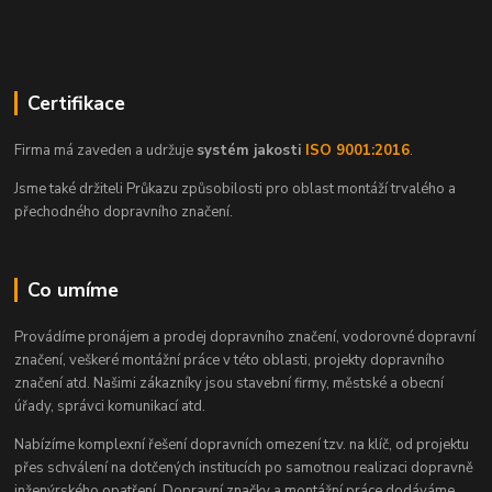
Certifikace
Firma má zaveden a udržuje
systém jakosti
ISO 9001:2016
.
Jsme také držiteli Průkazu způsobilosti pro oblast montáží trvalého a
přechodného dopravního značení.
Co umíme
Provádíme pronájem a prodej dopravního značení, vodorovné dopravní
značení, veškeré montážní práce v této oblasti, projekty dopravního
značení atd. Našimi zákazníky jsou stavební firmy, městské a obecní
úřady, správci komunikací atd.
Nabízíme komplexní řešení dopravních omezení tzv. na klíč, od projektu
přes schválení na dotčených institucích po samotnou realizaci dopravně
inženýrského opatření. Dopravní značky a montážní práce dodáváme