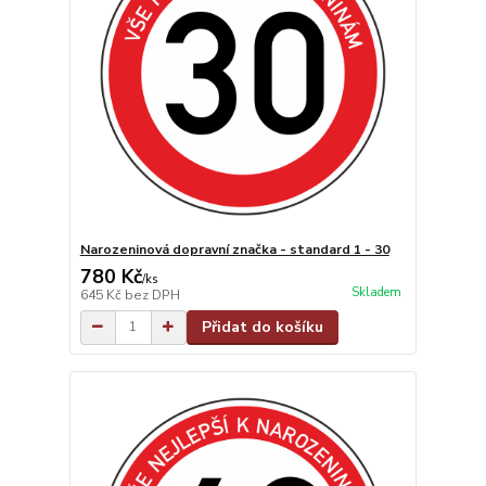
Narozeninová dopravní značka - standard 1 - 30
780 Kč
/
ks
Skladem
645 Kč
bez DPH
Přidat do košíku