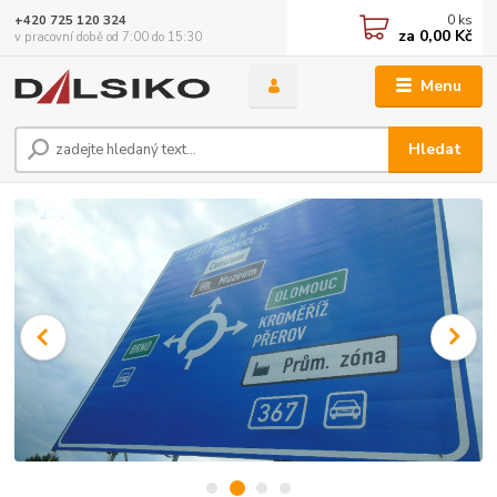
0
ks
+420 725 120 324
za
0,00 Kč
v pracovní době od 7:00 do 15:30
Menu
Hledat