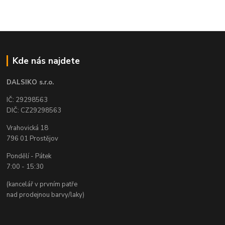
Kde nás najdete
DALSIKO s.r.o.
IČ: 29298563
DIČ: CZ29298563
Vrahovická 18
796 01 Prostějov
Pondělí - Pátek
7:00 - 15:30
(kancelář v prvním patře
nad prodejnou barvy/laky)