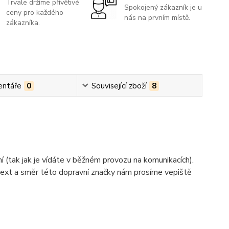
Trvale držíme přívětivé
Spokojený zákazník je u
ceny pro každého
nás na prvním místě.
zákazníka.
ntáře
0
Související zboží
8
dní (tak jak je vídáte v běžném provozu na komunikacích).
ext a směr této dopravní značky nám prosíme vepiště