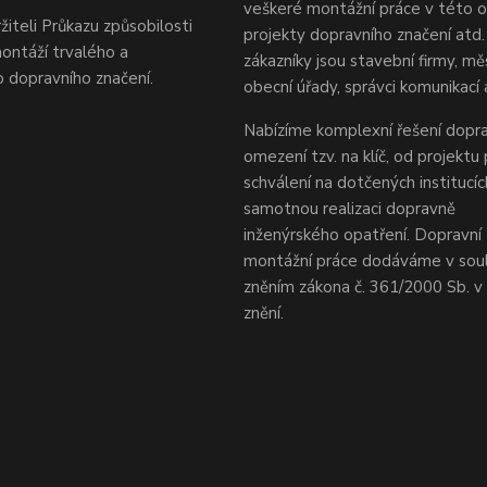
veškeré montážní práce v této ob
žiteli Průkazu způsobilosti
projekty dopravního značení atd.
ontáží trvalého a
zákazníky jsou stavební firmy, mě
 dopravního značení.
obecní úřady, správci komunikací 
Nabízíme komplexní řešení dopra
omezení tzv. na klíč, od projektu
schválení na dotčených institucí
samotnou realizaci dopravně
inženýrského opatření. Dopravní 
montážní práce dodáváme v sou
zněním zákona č. 361/2000 Sb. 
znění.