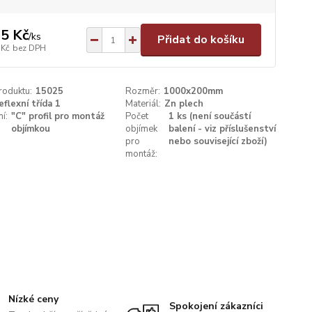
5 Kč
/
ks
Přidat do košíku
 Kč
bez DPH
roduktu:
15025
Rozměr:
1000x200mm
eflexní třída 1
Materiál:
Zn plech
í:
"C" profil pro montáž
Počet
1 ks (není součástí
objímkou
objímek
balení - viz příslušenství
pro
nebo související zboží)
montáž:
Nízké ceny
Spokojení zákazníci