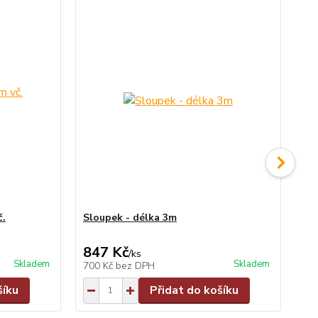
č.
Sloupek - délka 3m
Sl
847 Kč
9
/
ks
Skladem
Skladem
700 Kč
bez DPH
79
šíku
Přidat do košíku