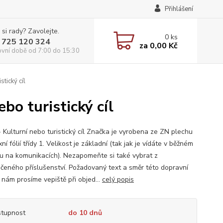
Přihlášení
 si rady? Zavolejte.
0
ks
 725 120 324
za
0,00 Kč
ovní době od 7:00 do 15:30
tický cíl
bo turistický cíl
- Kulturní nebo turistický cíl Značka je vyrobena ze ZN plechu
xní fólií třídy 1. Velikost je základní (tak jak je vídáte v běžném
u na komunikacích). Nezapomeňte si také vybrat z
čeného příslušenství. Požadovaný text a směr této dopravní
 nám prosíme vepiště při objed...
celý popis
tupnost
do 10 dnů