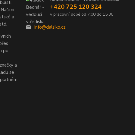
lasti,
+420 725 120 324
 Našimi
v pracovní době od 7:00 do 15:30
stské a
atd.
info@dalsiko.cz
vních
 přes
ch po
značky a
ladu se
v platném