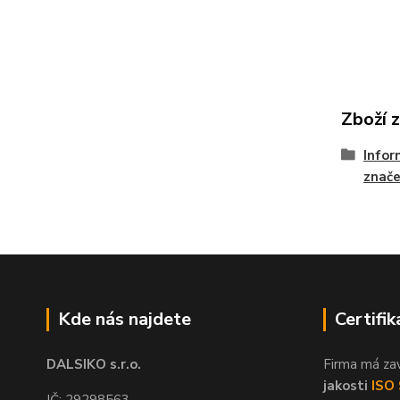
Zboží 
Infor
znače
Kde nás najdete
Certifik
DALSIKO s.r.o.
Firma má za
jakosti
ISO
IČ: 29298563