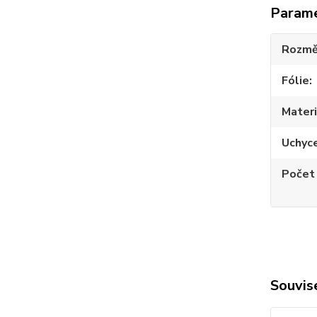
Param
Rozmě
Fólie
Materi
Uchyc
Počet
Souvise