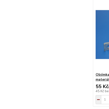
Objímka
materiá
55 Kč
45 Kč
be