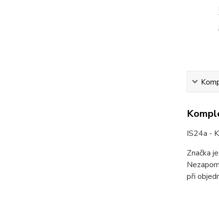
Kompl
Komple
IS24a - Ku
Značka je
Nezapome
při obje