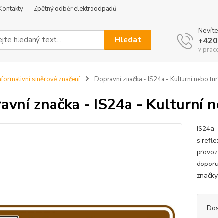
Kontakty
Zpětný odběr elektroodpadů
Nevíte
Hledat
+420
v prac
nformativní směrové značení
Dopravní značka - IS24a - Kulturní nebo turis
avní značka - IS24a - Kulturní ne
IS24a 
s refle
provoz
doporu
značky
Dos