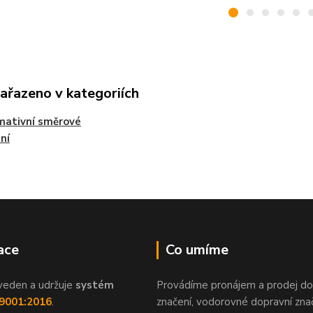
zařazeno v kategoriích
mativní směrové
ní
ace
Co umíme
veden a udržuje
systém
Provádíme pronájem a prodej do
 9001:2016
.
značení, vodorovné dopravní znač