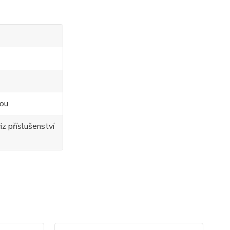
kou
viz příslušenství