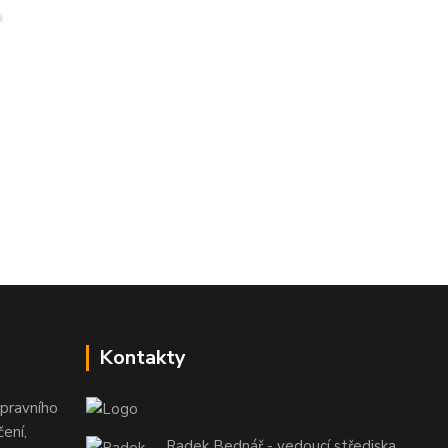
Kontakty
pravního
ení,
Radek Bednář - vedoucí střediska