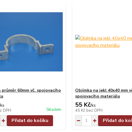
 průměr 60mm vč. spojovacího
Objímka na jekl 40x40 mm v
lu
spojovacího materiálu
55 Kč
/
ks
/
ks
Skladem
z DPH
45 Kč
bez DPH
Přidat do košíku
Přidat do ko