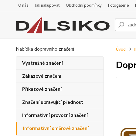
O nás
Jak nakupovat
Obchodní podmínky
Fotogalerie
Nabídka dopravního značení
Úvod
I
Dopr
Výstražné značení
Zákazové značení
Příkazové značení
Značení upravující přednost
Informativní provozní značení
Informativní směrové značení