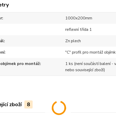
etry
r
1000x200mm
reflexní třída 1
ál
Zn plech
ení
"C" profil pro montáž objím
 objímek pro montáž
1 ks (není součástí balení - 
nebo související zboží)
jící zboží
8