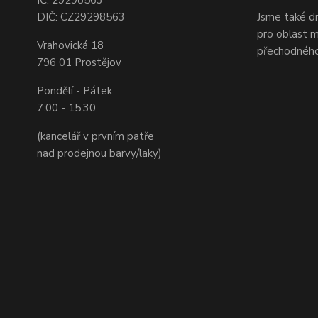
DIČ: CZ29298563
Jsme také dr
pro oblast m
Vrahovická 18
přechodného
796 01 Prostějov
Pondělí - Pátek
7:00 - 15:30
(kancelář v prvním patře
nad prodejnou barvy/laky)