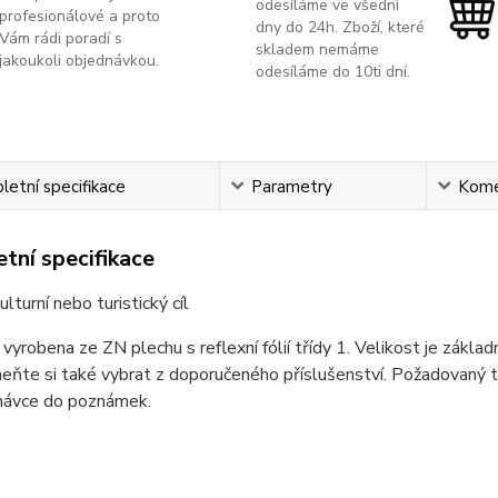
odesíláme ve všední
profesionálové a proto
dny do 24h. Zboží, které
Vám rádi poradí s
skladem nemáme
jakoukoli objednávkou.
odesíláme do 10ti dní.
etní specifikace
Parametry
Kome
tní specifikace
lturní nebo turistický cíl
 vyrobena ze ZN plechu s reflexní fólií třídy 1. Velikost je zákla
ňte si také vybrat z doporučeného příslušenství. Požadovaný t
dnávce do poznámek.