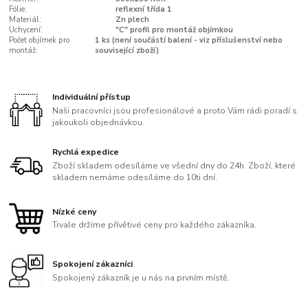
Fólie:
reflexní třída 1
Materiál:
Zn plech
Uchycení:
"C" profil pro montáž objímkou
Počet objímek pro
1 ks (není součástí balení - viz příslušenství nebo
montáž:
související zboží)
Individuální přístup
Naši pracovníci jsou profesionálové a proto Vám rádi poradí s
jakoukoli objednávkou.
Rychlá expedice
Zboží skladem odesíláme ve všední dny do 24h. Zboží, které
skladem nemáme odesíláme do 10ti dní.
Nízké ceny
Trvale držíme přívětivé ceny pro každého zákazníka.
Spokojení zákazníci
Spokojený zákazník je u nás na prvním místě.