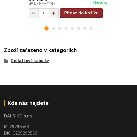
Skladem
45 Kč
bez DPH
45 Kč
bez D
Přidat do košíku
Zboží zařazeno v kategoriích
Dodatkové tabulky
Kde nás najdete
DALSIKO s.r.o.
IČ: 29298563
DIČ: CZ29298563