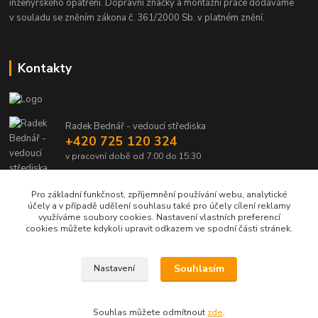
inženýrského opatření. Dopravní značky a montážní práce dodáváme
v souladu se zněním zákona č. 361/2000 Sb. v platném znění.
Kontakty
Radek Bednář - vedoucí střediska
+420 725 120 324
v pracovní době od 7:00 do 15:30
info@dalsiko.cz
Pro základní funkčnost, zpříjemnění používání webu, analytické
účely a v případě udělení souhlasu také pro účely cílení reklamy
využíváme soubory cookies. Nastavení vlastních preferencí
cookies můžete kdykoli upravit odkazem ve spodní části stránek.
Upravit sběr cookies.
Souhlasím
Nastavení
DALSIKO s.r.o.
Souhlas můžete odmítnout
zde
.