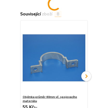
Související zboží
8
Objímka průměr 60mm vč. spojovacího
Objímka na j
materiálu
materiálu
55 Kč
55 Kč
/
ks
/
ks