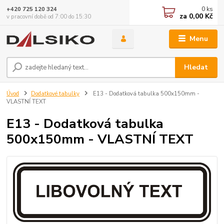
0
ks
+420 725 120 324
za
0,00 Kč
v pracovní době od 7:00 do 15:30
Menu
Hledat
Úvod
Dodatkové tabulky
E13 - Dodatková tabulka 500x150mm -
VLASTNÍ TEXT
E13 - Dodatková tabulka
500x150mm - VLASTNÍ TEXT