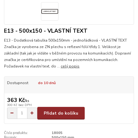
E13 - 500x150 - VLASTNÍ TEXT
E13 - Dodatková tabulka 500x150mm - jednořádková - VLASTNÍ TEXT
Značka je vyrobena ze ZN plechu s reflexní fólií třídy 1. Velikost je
základní (tak jak je vídáte v běžném provozu na komunikacích). Dopravní
značka je certifikována pro umístění na pozemních komunikacích.
Požadavek na vlastní text, do ...
celý popis
Dostupnost
do 10 dnů
363 Kč
/
ks
300 Kč
bez DPH
Přidat do košíku
Číslo produktu:
18005
Rozměr:
500x150 mm