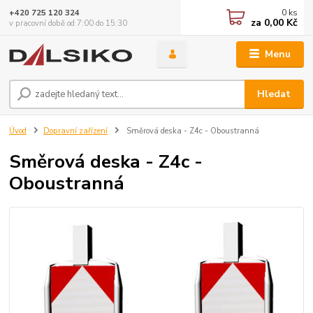
0
ks
+420 725 120 324
za
0,00 Kč
v pracovní době od 7:00 do 15:30
Menu
Hledat
Úvod
Dopravní zařízení
Směrová deska - Z4c - Oboustranná
Směrová deska - Z4c -
Oboustranná