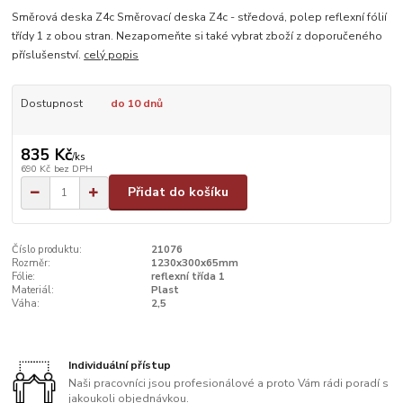
Směrová deska Z4c Směrovací deska Z4c - středová, polep reflexní fólií
třídy 1 z obou stran. Nezapomeňte si také vybrat zboží z doporučeného
příslušenství.
celý popis
Dostupnost
do 10 dnů
835 Kč
/
ks
690 Kč
bez DPH
Přidat do košíku
Číslo produktu:
21076
Rozměr:
1230x300x65mm
Fólie:
reflexní třída 1
Materiál:
Plast
Váha:
2,5
Individuální přístup
Naši pracovníci jsou profesionálové a proto Vám rádi poradí s
jakoukoli objednávkou.