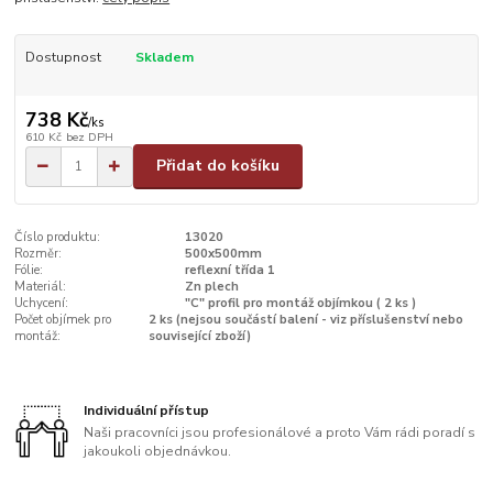
Dostupnost
Skladem
738 Kč
/
ks
610 Kč
bez DPH
Přidat do košíku
Číslo produktu:
13020
Rozměr:
500x500mm
Fólie:
reflexní třída 1
Materiál:
Zn plech
Uchycení:
"C" profil pro montáž objímkou ( 2 ks )
Počet objímek pro
2 ks (nejsou součástí balení - viz příslušenství nebo
montáž:
související zboží)
Individuální přístup
Naši pracovníci jsou profesionálové a proto Vám rádi poradí s
jakoukoli objednávkou.