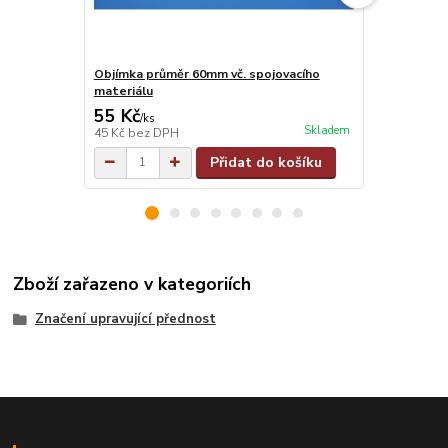
Objímka průměr 60mm vč. spojovacího
Objímka na j
materiálu
materiálu
55 Kč
55 Kč
/
ks
/
ks
Skladem
45 Kč
bez DPH
45 Kč
bez D
Přidat do košíku
Zboží zařazeno v kategoriích
Značení upravující přednost