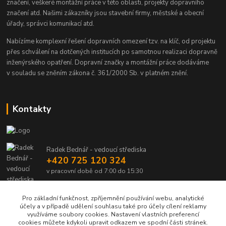
značení, veškeré montážní práce v této oblasti, projekty dopravního
značení atd. Našimi zákazníky jsou stavební firmy, městské a obecní
úřady, správci komunikací atd.
Nabízíme komplexní řešení dopravních omezení tzv. na klíč, od projektu
přes schválení na dotčených institucích po samotnou realizaci dopravně
inženýrského opatření. Dopravní značky a montážní práce dodáváme
v souladu se zněním zákona č. 361/2000 Sb. v platném znění.
Kontakty
Radek Bednář - vedoucí střediska
+420 725 120 324
v pracovní době od 7:00 do 15:30
info@dalsiko.cz
Pro základní funkčnost, zpříjemnění používání webu, analytické
účely a v případě udělení souhlasu také pro účely cílení reklamy
využíváme soubory cookies. Nastavení vlastních preferencí
cookies můžete kdykoli upravit odkazem ve spodní části stránek.