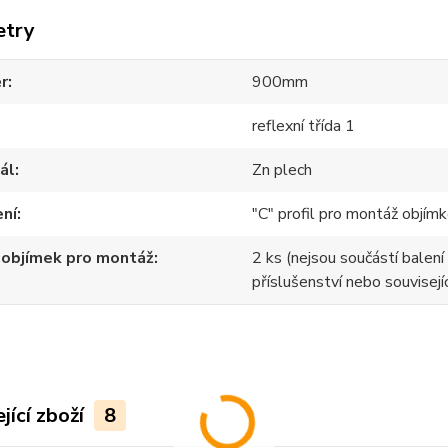
etry
r
900mm
reflexní třída 1
ál
Zn plech
ení
"C" profil pro montáž objímk
 objímek pro montáž
2 ks (nejsou součástí balení 
příslušenství nebo souvisejíc
jící zboží
8