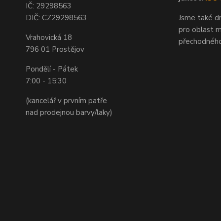
IČ: 29298563
DIČ: CZ29298563
Jsme také dr
pro oblast m
Vrahovická 18
přechodného
796 01 Prostějov
Pondělí - Pátek
7:00 - 15:30
(kancelář v prvním patře
nad prodejnou barvy/laky)