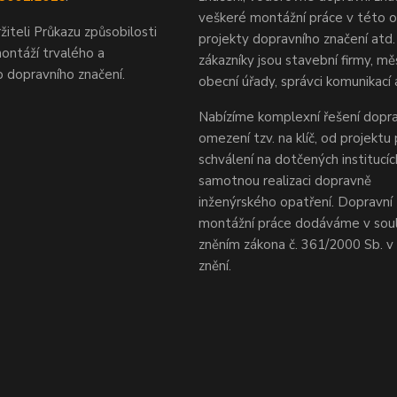
veškeré montážní práce v této ob
žiteli Průkazu způsobilosti
projekty dopravního značení atd.
ontáží trvalého a
zákazníky jsou stavební firmy, mě
 dopravního značení.
obecní úřady, správci komunikací 
Nabízíme komplexní řešení dopra
omezení tzv. na klíč, od projektu
schválení na dotčených institucí
samotnou realizaci dopravně
inženýrského opatření. Dopravní 
montážní práce dodáváme v sou
zněním zákona č. 361/2000 Sb. 
znění.