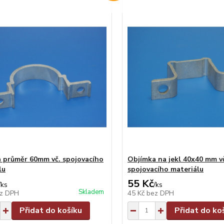
 průměr 60mm vč. spojovacího
Objímka na jekl 40x40 mm v
lu
spojovacího materiálu
55 Kč
/
ks
/
ks
Skladem
z DPH
45 Kč
bez DPH
Přidat do košíku
Přidat do ko