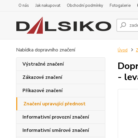
O nás
Jak nakupovat
Obchodní podmínky
Fotogalerie
Nabídka dopravního značení
Úvod
Z
Dopr
Výstražné značení
- lev
Zákazové značení
Příkazové značení
Značení upravující přednost
Informativní provozní značení
Informativní směrové značení