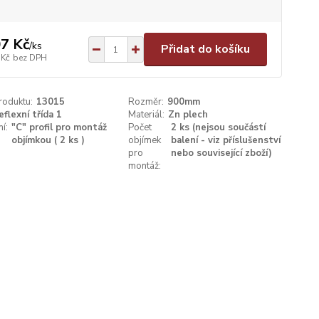
7 Kč
/
ks
Přidat do košíku
 Kč
bez DPH
roduktu:
13015
Rozměr:
900mm
eflexní třída 1
Materiál:
Zn plech
í:
"C" profil pro montáž
Počet
2 ks (nejsou součástí
objímkou ( 2 ks )
objímek
balení - viz příslušenství
pro
nebo související zboží)
montáž: