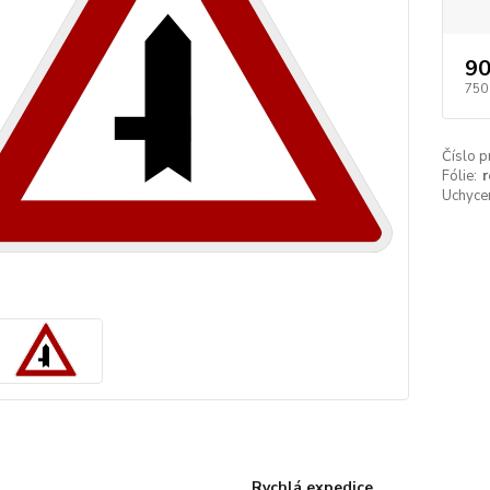
90
750
Číslo p
Fólie:
r
Uchycen
Rychlá expedice