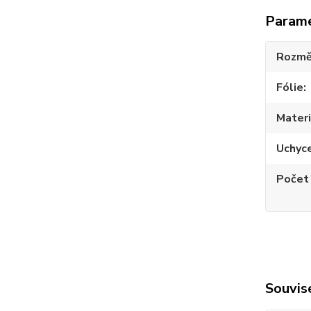
Param
Rozmě
Fólie
Materi
Uchyc
Počet
Souvise