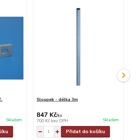
č.
Sloupek - délka 3m
Sl
847 Kč
9
/
ks
Skladem
Skladem
700 Kč
bez DPH
79
šíku
Přidat do košíku