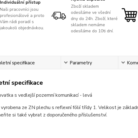
Individuální přístup
Zboží skladem
Naši pracovníci jsou
odesíláme ve všední
profesionálové a proto
dny do 24h. Zboží, které
Vám rádi poradí s
skladem nemáme
jakoukoli objednávkou.
odesíláme do 10ti dní.
etní specifikace
Parametry
Kome
tní specifikace
ovatka s vedlejší pozemní komunikací - levá
 vyrobena ze ZN plechu s reflexní fólií třídy 1. Velikost je zákla
ňte si také vybrat z doporučeného příslušenství.