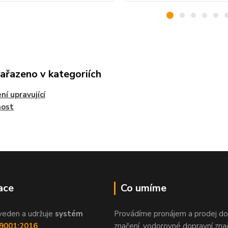
zařazeno v kategoriích
ní upravující
nost
ace
Co umíme
veden a udržuje
systém
Provádíme pronájem a prodej do
 9001:2016
.
značení, vodorovné dopravní znač