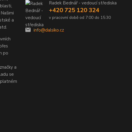
Radek Bednář - vedoucí střediska
lasti,
+420 725 120 324
 Našimi
v pracovní době od 7:00 do 15:30
stské a
atd.
info@dalsiko.cz
vních
 přes
ch po
značky a
ladu se
v platném