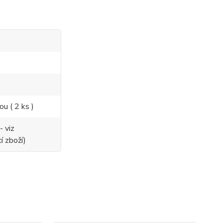
ou ( 2 ks )
- viz
í zboží)