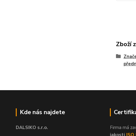
Zboží 
Znače
před
Kde nás najdete
Certifik
DALSIKO s.r.o.
Firma má za
jakosti
ISO