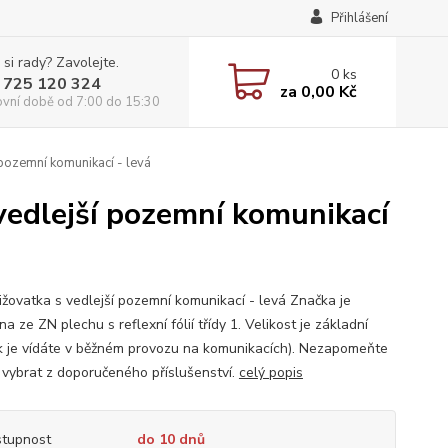
Přihlášení
 si rady? Zavolejte.
0
ks
 725 120 324
za
0,00 Kč
ovní době od 7:00 do 15:30
 pozemní komunikací - levá
 vedlejší pozemní komunikací
řižovatka s vedlejší pozemní komunikací - levá Značka je
a ze ZN plechu s reflexní fólií třídy 1. Velikost je základní
ak je vídáte v běžném provozu na komunikacích). Nezapomeňte
é vybrat z doporučeného příslušenství.
celý popis
tupnost
do 10 dnů