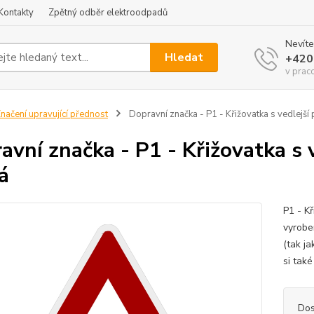
Kontakty
Zpětný odběr elektroodpadů
Nevíte
Hledat
+420
v prac
načení upravující přednost
Dopravní značka - P1 - Křižovatka s vedlejší
avní značka - P1 - Křižovatka s
á
P1 - K
vyroben
(tak j
si tak
Dos