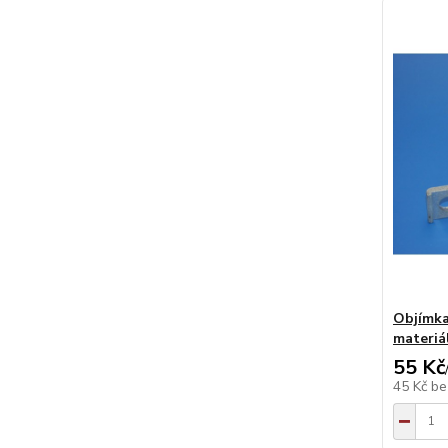
Objímka
materiá
55 Kč
45 Kč
be