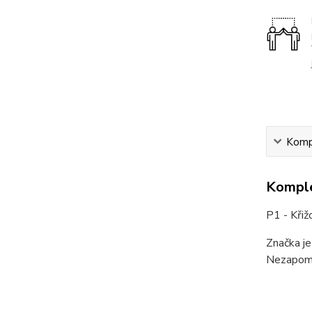
Kompl
Komple
P1 - Křiž
Značka je
Nezapome