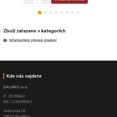
Zboží zařazeno v kategoriích
Informativní zónové značení
Kde nás najdete
DALSIKO s.r.o.
IČ: 29298563
DIČ: CZ29298563
Vrahovická 18
796 01 Prostějov