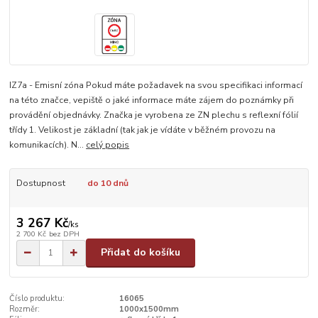
IZ7a - Emisní zóna Pokud máte požadavek na svou specifikaci informací
na této značce, vepiště o jaké informace máte zájem do poznámky při
provádění objednávky. Značka je vyrobena ze ZN plechu s reflexní fólií
třídy 1. Velikost je základní (tak jak je vídáte v běžném provozu na
komunikacích). N...
celý popis
Dostupnost
do 10 dnů
3 267 Kč
/
ks
2 700 Kč
bez DPH
Přidat do košíku
Číslo produktu:
16065
Rozměr:
1000x1500mm