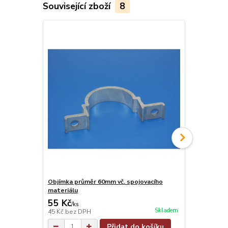
Související zboží
8
Objímka průměr 60mm vč. spojovacího
Objímka na j
materiálu
materiálu
55 Kč
55 Kč
/
ks
/
ks
Skladem
45 Kč
bez DPH
45 Kč
bez D
Přidat do košíku