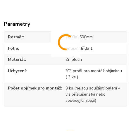
Parametry
Rozměr
1000x1500mm
Fólie
reflexní třída 1
Materiál
Zn plech
Uchycení
"C" profil pro montáž objímkou
( 3 ks )
Počet objímek pro montáž
3 ks (nejsou součástí balení -
viz příslušenství nebo
související zboží)