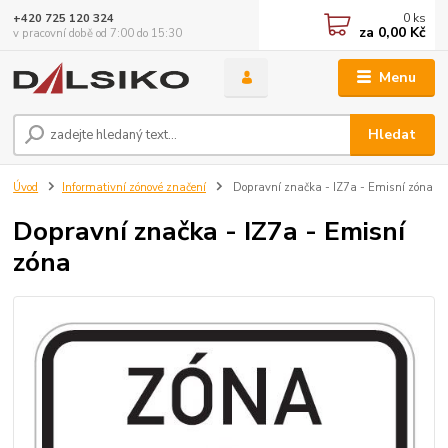
0
ks
+420 725 120 324
za
0,00 Kč
v pracovní době od 7:00 do 15:30
Menu
Hledat
Úvod
Informativní zónové značení
Dopravní značka - IZ7a - Emisní zóna
Dopravní značka - IZ7a - Emisní
zóna