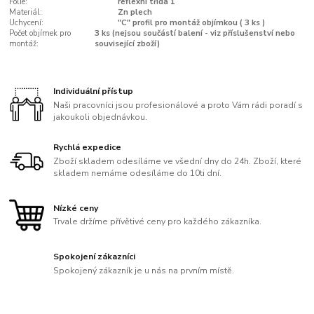
Fólie:
reflexní třída 1
Materiál:
Zn plech
Uchycení:
"C" profil pro montáž objímkou ( 3 ks )
Počet objímek pro
3 ks (nejsou součástí balení - viz příslušenství nebo
montáž:
související zboží)
Individuální přístup
Naši pracovníci jsou profesionálové a proto Vám rádi poradí s
jakoukoli objednávkou.
Rychlá expedice
Zboží skladem odesíláme ve všední dny do 24h. Zboží, které
skladem nemáme odesíláme do 10ti dní.
Nízké ceny
Trvale držíme přívětivé ceny pro každého zákazníka.
Spokojení zákazníci
Spokojený zákazník je u nás na prvním místě.