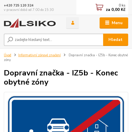
0
ks
+420 725 120 324
za
0,00 Kč
v pracovní době od 7:00 do 15:30
Menu
Hledat
Úvod
Informativní zónové značení
Dopravní značka - IZ5b - Konec obytné
zóny
Dopravní značka - IZ5b - Konec
obytné zóny