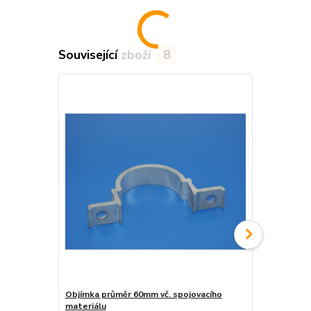
Související zboží
8
Objímka průměr 60mm vč. spojovacího
Objímka na j
materiálu
materiálu