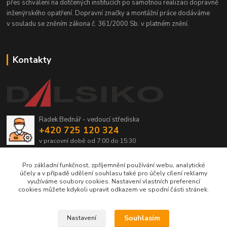
přes schválení na dotčených institucích po samotnou realizaci dopravně
inženýrského opatření. Dopravní značky a montážní práce dodáváme
v souladu se zněním zákona č. 361/2000 Sb. v platném znění.
Kontakty
Radek Bednář - vedoucí střediska
+420 725 120 324
v pracovní době od 7:00 do 15:30
info@dalsiko.cz
Pro základní funkčnost, zpříjemnění používání webu, analytické
účely a v případě udělení souhlasu také pro účely cílení reklamy
využíváme soubory cookies. Nastavení vlastních preferencí
cookies můžete kdykoli upravit odkazem ve spodní části stránek.
Upravit sběr cookies.
Souhlasím
Nastavení