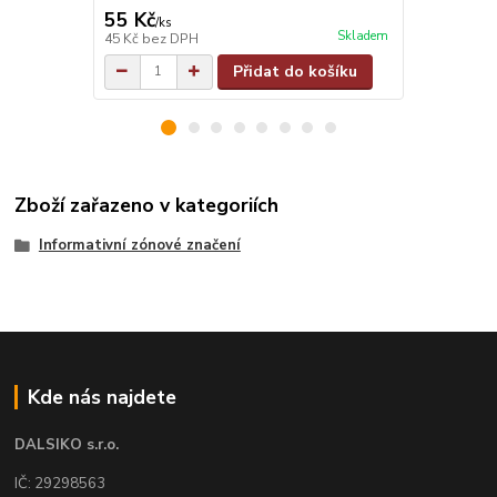
55 Kč
55 Kč
/
ks
/
ks
Skladem
45 Kč
bez DPH
45 Kč
bez D
Přidat do košíku
Zboží zařazeno v kategoriích
Informativní zónové značení
Kde nás najdete
DALSIKO s.r.o.
IČ: 29298563