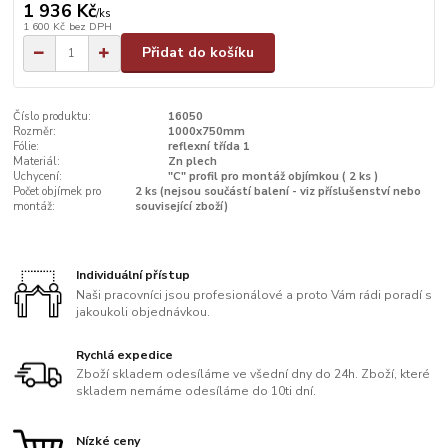
1 936 Kč
/
ks
1 600 Kč
bez DPH
Přidat do košíku
Číslo produktu:
16050
Rozměr:
1000x750mm
Fólie:
reflexní třída 1
Materiál:
Zn plech
Uchycení:
"C" profil pro montáž objímkou ( 2 ks )
Počet objímek pro
2 ks (nejsou součástí balení - viz příslušenství nebo
montáž:
související zboží)
Individuální přístup
Naši pracovníci jsou profesionálové a proto Vám rádi poradí s
jakoukoli objednávkou.
Rychlá expedice
Zboží skladem odesíláme ve všední dny do 24h. Zboží, které
skladem nemáme odesíláme do 10ti dní.
Nízké ceny