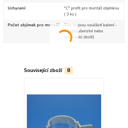
Uchycení
"C" profil pro montáž objímkou
( 3 ks )
Počet objímek pro montáž
3 ks (nejsou součástí balení -
viz příslušenství nebo
související zboží)
Související zboží
8