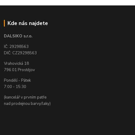
Kde nás najdete
DALSIKO s.r.o.
IČ: 29298563
DIČ: CZ29298563
Vrahovická 18
796 01 Prostějov
Pondělí - Pátek
7:00 - 15:30
(kancelář v prvním patře
nad prodejnou barvy/laky)