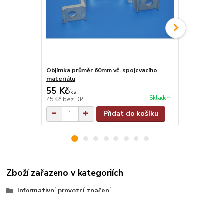
Objímka průměr 60mm vč. spojovacího
Objímka na j
materiálu
materiálu
55 Kč
55 Kč
/
ks
/
ks
Skladem
45 Kč
bez DPH
45 Kč
bez D
Přidat do košíku
Zboží zařazeno v kategoriích
Informativní provozní značení