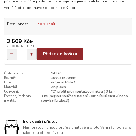
příslušenství. V případě, že máte zájem o jiný obsah tabule, prosíme
vepiště při objednávce do poz...
celý popis
Dostupnost
do 10 dnů
3 509 Kč
/
ks
2 900 Kč
bez DPH
Přidat do košíku
Číslo produktu:
14170
Rozměr:
1000x1500mm
Fólie:
reflexní třída 1
Materiál:
Zn plech
Uchycení:
"C" profil pro montáž objímkou ( 3 ks )
Počet objímek pro
3 ks (nejsou součástí balení - viz příslušenství nebo
montáž:
související zboží)
Individuální přístup
Naši pracovníci jsou profesionálové a proto Vám rádi poradí s
jakoukoli objednávkou.