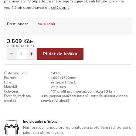
příslušenství. V případě, že máte zájem o jiný obsah tabule, prosíme
vepiště při objednávce d...
celý popis
Dostupnost
do 10 dnů
3 509 Kč
/
ks
2 900 Kč
bez DPH
Přidat do košíku
Číslo produktu:
14165
Rozměr:
1000x1500mm
Fólie:
reflexní třída 1
Materiál:
Zn plech
Uchycení:
"C" profil pro montáž objímkou ( 3 ks )
Počet objímek pro
3 ks (nejsou součástí balení - viz příslušenství nebo
montáž:
související zboží)
Individuální přístup
Naši pracovníci jsou profesionálové a proto Vám rádi poradí s
jakoukoli objednávkou.