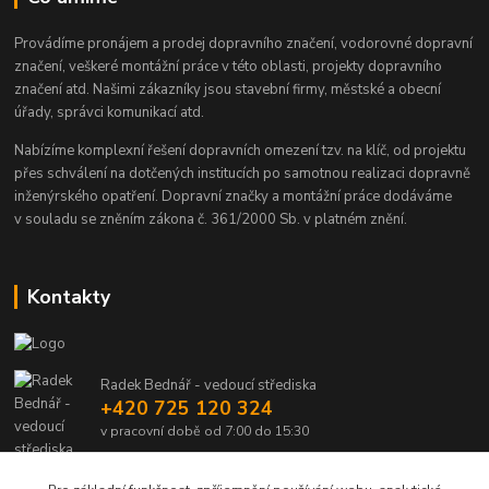
Provádíme pronájem a prodej dopravního značení, vodorovné dopravní
značení, veškeré montážní práce v této oblasti, projekty dopravního
značení atd. Našimi zákazníky jsou stavební firmy, městské a obecní
úřady, správci komunikací atd.
Nabízíme komplexní řešení dopravních omezení tzv. na klíč, od projektu
přes schválení na dotčených institucích po samotnou realizaci dopravně
inženýrského opatření. Dopravní značky a montážní práce dodáváme
v souladu se zněním zákona č. 361/2000 Sb. v platném znění.
Kontakty
Radek Bednář - vedoucí střediska
+420 725 120 324
v pracovní době od 7:00 do 15:30
info@dalsiko.cz