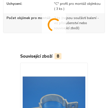
Uchycení
"C" profil pro montáž objímkou
( 3 ks )
Počet objímek pro montáž
3 ks (nejsou součástí balení -
viz příslušenství nebo
související zboží)
Související zboží
8