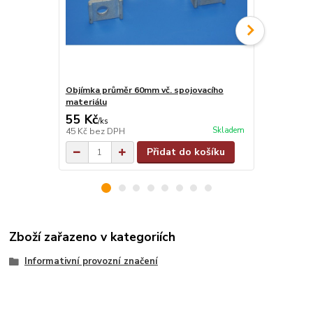
Objímka průměr 60mm vč. spojovacího
Objímka na j
materiálu
materiálu
55 Kč
55 Kč
/
ks
/
ks
Skladem
45 Kč
bez DPH
45 Kč
bez D
Přidat do košíku
Zboží zařazeno v kategoriích
Informativní provozní značení