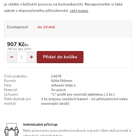
je vídáte v běžném provozu na komunikacích). Nezapomeňte si také
vybrat z doporučeného příslušenství.
celý popis
Dostupnost
do 10 dnů
907 Kč
/
ks
750 Kč
bez DPH
Přidat do košíku
Číslo produktu:
14075
Rozměr:
500x700mm
Fólie:
reflexní třída 1
Materiál:
Zn plech
Uchycení:
"C" profil pro montáž objímkou ( 2 ks )
Počet objímek pro
2 ks (nejsou součástí balení - viz příslušenství nebo
montáž:
související zboží)
Individuální přístup
Naši pracovníci jsou profesionálové a proto Vám rádi poradí s
jakoukoli objednávkou.