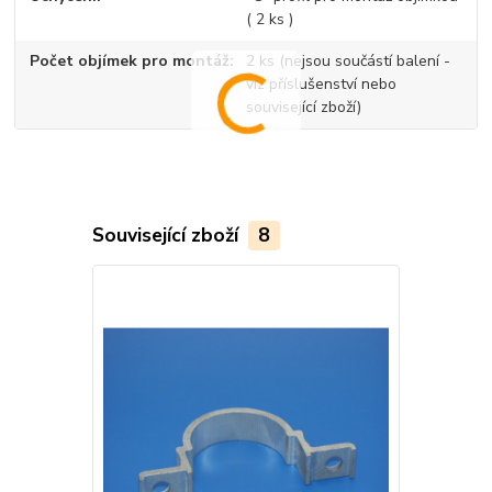
( 2 ks )
Počet objímek pro montáž
2 ks (nejsou součástí balení -
viz příslušenství nebo
související zboží)
Související zboží
8