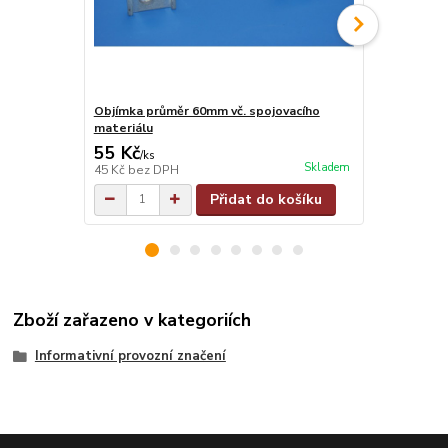
Objímka průměr 60mm vč. spojovacího
Objímka na j
materiálu
materiálu
55 Kč
55 Kč
/
ks
/
ks
Skladem
45 Kč
bez DPH
45 Kč
bez D
Přidat do košíku
Zboží zařazeno v kategoriích
Informativní provozní značení