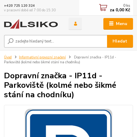
0
ks
+420 725 120 324
za
0,00 Kč
v pracovní době od 7:00 do 15:30
Menu
Hledat
Úvod
Informativní provozní značení
Dopravní značka - IP11d -
Parkoviště (kolmé nebo šikmé stání na chodníku)
Dopravní značka - IP11d -
Parkoviště (kolmé nebo šikmé
stání na chodníku)