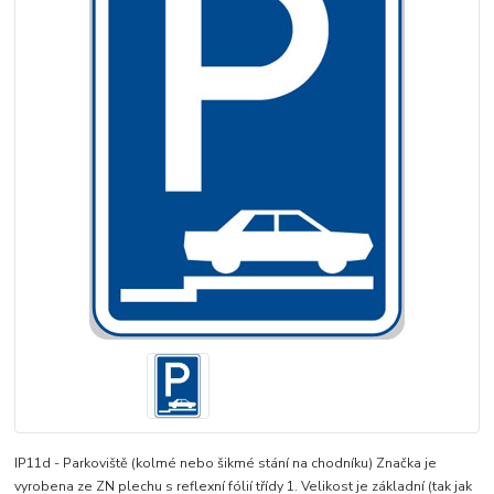
IP11d - Parkoviště (kolmé nebo šikmé stání na chodníku) Značka je
vyrobena ze ZN plechu s reflexní fólií třídy 1. Velikost je základní (tak jak