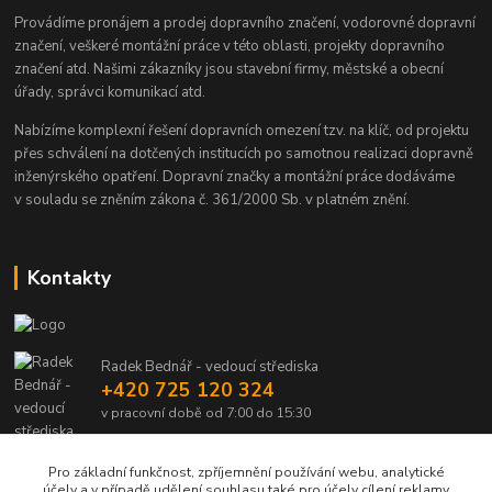
Provádíme pronájem a prodej dopravního značení, vodorovné dopravní
značení, veškeré montážní práce v této oblasti, projekty dopravního
značení atd. Našimi zákazníky jsou stavební firmy, městské a obecní
úřady, správci komunikací atd.
Nabízíme komplexní řešení dopravních omezení tzv. na klíč, od projektu
přes schválení na dotčených institucích po samotnou realizaci dopravně
inženýrského opatření. Dopravní značky a montážní práce dodáváme
v souladu se zněním zákona č. 361/2000 Sb. v platném znění.
Kontakty
Radek Bednář - vedoucí střediska
+420 725 120 324
v pracovní době od 7:00 do 15:30
info@dalsiko.cz
Pro základní funkčnost, zpříjemnění používání webu, analytické
účely a v případě udělení souhlasu také pro účely cílení reklamy