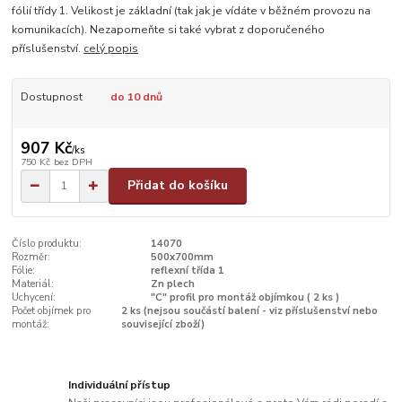
fólií třídy 1. Velikost je základní (tak jak je vídáte v běžném provozu na
komunikacích). Nezapomeňte si také vybrat z doporučeného
příslušenství.
celý popis
Dostupnost
do 10 dnů
907 Kč
/
ks
750 Kč
bez DPH
Přidat do košíku
Číslo produktu:
14070
Rozměr:
500x700mm
Fólie:
reflexní třída 1
Materiál:
Zn plech
Uchycení:
"C" profil pro montáž objímkou ( 2 ks )
Počet objímek pro
2 ks (nejsou součástí balení - viz příslušenství nebo
montáž:
související zboží)
Individuální přístup