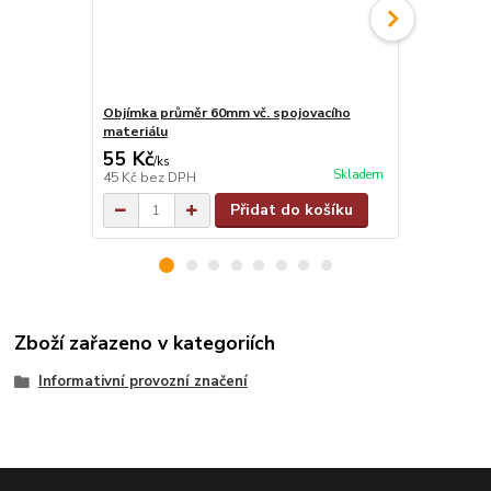
Objímka průměr 60mm vč. spojovacího
Objímka na j
materiálu
materiálu
55 Kč
55 Kč
/
ks
/
ks
Skladem
45 Kč
bez DPH
45 Kč
bez D
Přidat do košíku
Zboží zařazeno v kategoriích
Informativní provozní značení