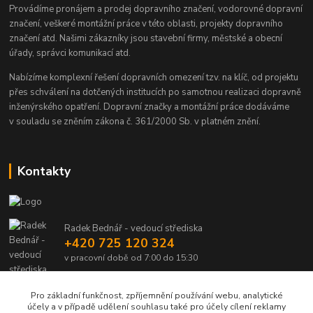
Provádíme pronájem a prodej dopravního značení, vodorovné dopravní
značení, veškeré montážní práce v této oblasti, projekty dopravního
značení atd. Našimi zákazníky jsou stavební firmy, městské a obecní
úřady, správci komunikací atd.
Nabízíme komplexní řešení dopravních omezení tzv. na klíč, od projektu
přes schválení na dotčených institucích po samotnou realizaci dopravně
inženýrského opatření. Dopravní značky a montážní práce dodáváme
v souladu se zněním zákona č. 361/2000 Sb. v platném znění.
Kontakty
Radek Bednář - vedoucí střediska
+420 725 120 324
v pracovní době od 7:00 do 15:30
info@dalsiko.cz
Pro základní funkčnost, zpříjemnění používání webu, analytické
účely a v případě udělení souhlasu také pro účely cílení reklamy