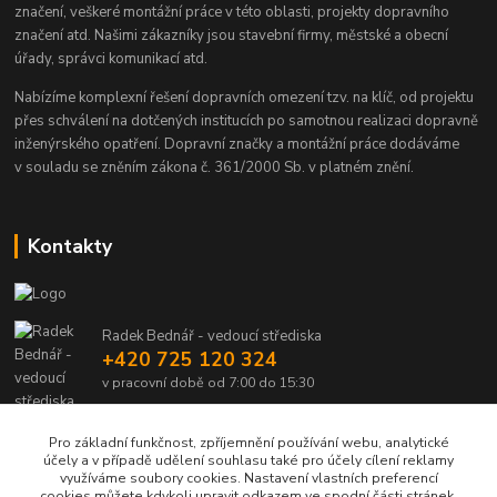
značení, veškeré montážní práce v této oblasti, projekty dopravního
značení atd. Našimi zákazníky jsou stavební firmy, městské a obecní
úřady, správci komunikací atd.
Nabízíme komplexní řešení dopravních omezení tzv. na klíč, od projektu
přes schválení na dotčených institucích po samotnou realizaci dopravně
inženýrského opatření. Dopravní značky a montážní práce dodáváme
v souladu se zněním zákona č. 361/2000 Sb. v platném znění.
Kontakty
Radek Bednář - vedoucí střediska
+420 725 120 324
v pracovní době od 7:00 do 15:30
info@dalsiko.cz
Pro základní funkčnost, zpříjemnění používání webu, analytické
účely a v případě udělení souhlasu také pro účely cílení reklamy
využíváme soubory cookies. Nastavení vlastních preferencí
cookies můžete kdykoli upravit odkazem ve spodní části stránek.