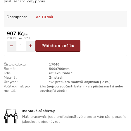
příslušenství.
celý popis
Dostupnost
do 10 dnů
907 Kč
/
ks
750 Kč
bez DPH
Přidat do košíku
Číslo produktu:
17040
Rozměr:
500x700mm
Fólie:
reflexní třída 1
Materiál:
Zn plech
Uchycení:
"C" profil pro montáž objímkou ( 2 ks )
Počet objímek pro
2 ks (nejsou součástí balení - viz příslušenství nebo
montáž:
související zboží)
Individuální přístup
Naši pracovníci jsou profesionálové a proto Vám rádi poradí s
jakoukoli objednávkou.