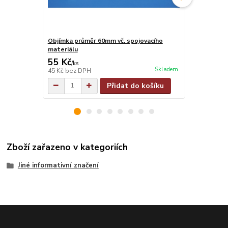
Objímka průměr 60mm vč. spojovacího
Objímka na j
materiálu
materiálu
55 Kč
55 Kč
/
ks
/
ks
Skladem
45 Kč
bez DPH
45 Kč
bez D
Přidat do košíku
Zboží zařazeno v kategoriích
Jiné informativní značení