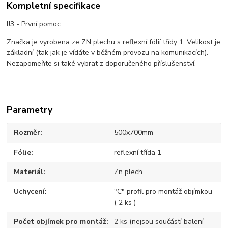
Kompletní specifikace
IJ3 - První pomoc
Značka je vyrobena ze ZN plechu s reflexní fólií třídy 1. Velikost je
základní (tak jak je vídáte v běžném provozu na komunikacích).
Nezapomeňte si také vybrat z doporučeného příslušenství.
Parametry
Rozměr
500x700mm
Fólie
reflexní třída 1
Materiál
Zn plech
Uchycení
"C" profil pro montáž objímkou
( 2 ks )
Počet objímek pro montáž
2 ks (nejsou součástí balení -