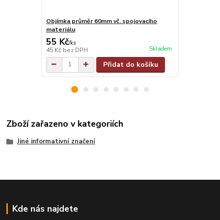
Objímka průměr 60mm vč. spojovacího
Objímka na j
materiálu
materiálu
55 Kč
55 Kč
/
ks
/
ks
Skladem
45 Kč
bez DPH
45 Kč
bez D
Přidat do košíku
Zboží zařazeno v kategoriích
Jiné informativní značení
Kde nás najdete