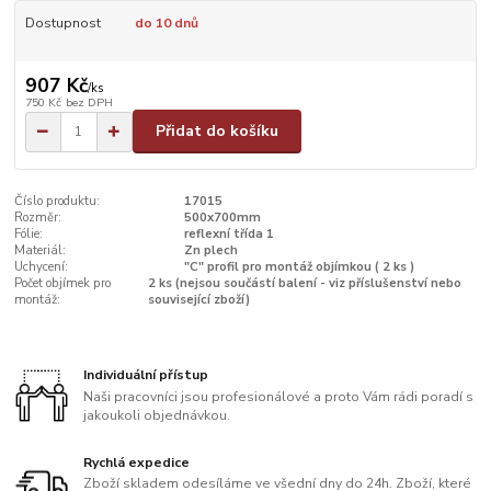
Dostupnost
do 10 dnů
907 Kč
/
ks
750 Kč
bez DPH
Přidat do košíku
Číslo produktu:
17015
Rozměr:
500x700mm
Fólie:
reflexní třída 1
Materiál:
Zn plech
Uchycení:
"C" profil pro montáž objímkou ( 2 ks )
Počet objímek pro
2 ks (nejsou součástí balení - viz příslušenství nebo
montáž:
související zboží)
Individuální přístup
Naši pracovníci jsou profesionálové a proto Vám rádi poradí s
jakoukoli objednávkou.
Rychlá expedice
Zboží skladem odesíláme ve všední dny do 24h. Zboží, které