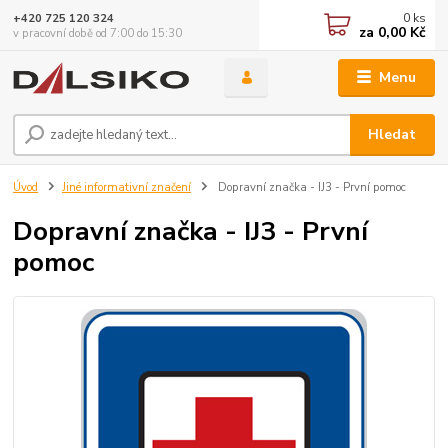
0
ks
+420 725 120 324
za
0,00 Kč
v pracovní době od 7:00 do 15:30
Menu
Hledat
Úvod
Jiné informativní značení
Dopravní značka - IJ3 - První pomoc
Dopravní značka - IJ3 - První
pomoc