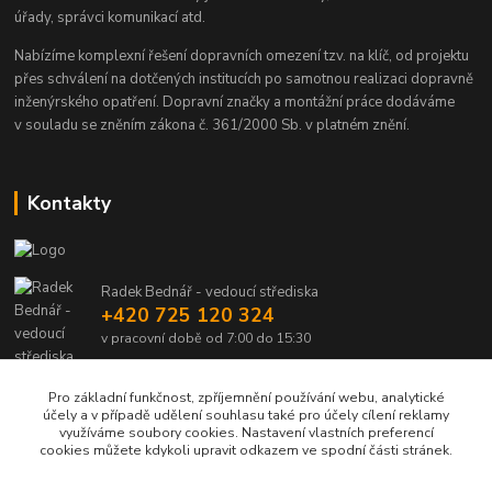
úřady, správci komunikací atd.
Nabízíme komplexní řešení dopravních omezení tzv. na klíč, od projektu
přes schválení na dotčených institucích po samotnou realizaci dopravně
inženýrského opatření. Dopravní značky a montážní práce dodáváme
v souladu se zněním zákona č. 361/2000 Sb. v platném znění.
Kontakty
Radek Bednář - vedoucí střediska
+420 725 120 324
v pracovní době od 7:00 do 15:30
info@dalsiko.cz
Pro základní funkčnost, zpříjemnění používání webu, analytické
účely a v případě udělení souhlasu také pro účely cílení reklamy
využíváme soubory cookies. Nastavení vlastních preferencí
cookies můžete kdykoli upravit odkazem ve spodní části stránek.