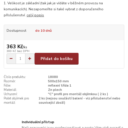
1. Velikost je základní (tak jak je vídáte v běžném provozu na
komunikacích). Nezapomeňte si také vybrat z doporučeného
příslušenství.
celý popis
Dostupnost
do 10 dnů
363 Kč
/
ks
300 Kč
bez DPH
Přidat do košíku
Číslo produktu:
18080
Rozměr:
500x150 mm
Fólie:
reflexní třída 1
Materiál:
Zn plech
Uchycení:
"C" profil pro montáž objímkou ( 2 ks )
Počet objímek pro
2 ks (nejsou součástí balení - viz příslušenství nebo
montáž:
související zboží)
Individuální přístup
Naši pracovníci jsou profesionálové a proto Vám rádi poradí s