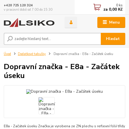
0
ks
+420 725 120 324
za
0,00 Kč
v pracovní době od 7:00 do 15:30
Menu
Hledat
Úvod
Dodatkové tabulky
Dopravní značka - E8a - Začátek úseku
Dopravní značka - E8a - Začátek
úseku
E8a - Začátek úseku Značka je vyrobena ze ZN plechu s reflexní fólií třídy