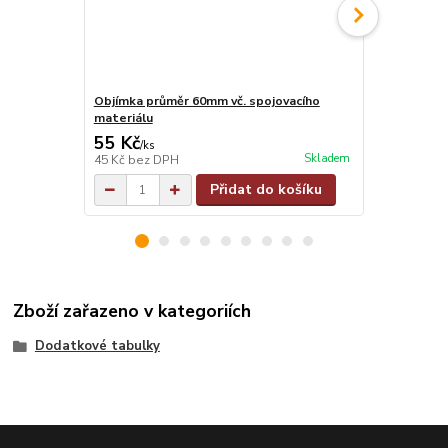
Objímka průměr 60mm vč. spojovacího
Objímka na j
materiálu
materiálu
55 Kč
55 Kč
/
ks
/
ks
Skladem
45 Kč
bez DPH
45 Kč
bez D
Přidat do košíku
Zboží zařazeno v kategoriích
Dodatkové tabulky