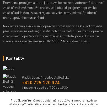
Provádíme pronájem a prodej dopravního značení, vodorovné dopravní
značení, veškeré montážní práce v této oblasti, projekty dopravního
značení atd. Našimi zákazníky jsou stavební firmy, městské a obecní
úřady, správci komunikací atd.
Nabízíme komplexní řešení dopravních omezení tzv. na klíč, od projektu
přes schválení na dotčených institucích po samotnou realizaci dopravně
inženýrského opatření. Dopravní značky a montážní práce dodáváme
v souladu se zněním zákona č. 361/2000 Sb. v platném znění.
Kontakty
Radek Bednář - vedoucí střediska
+420 725 120 324
v pracovní době od 7:00 do 15:30
info@dalsiko.cz
Pro základní funkčnost, zpříjemnění používání webu, analytické
účely a v případě udělení souhlasu také pro účely cílení reklamy