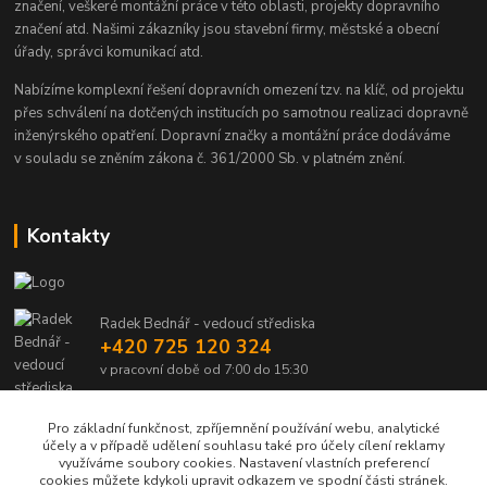
značení, veškeré montážní práce v této oblasti, projekty dopravního
značení atd. Našimi zákazníky jsou stavební firmy, městské a obecní
úřady, správci komunikací atd.
Nabízíme komplexní řešení dopravních omezení tzv. na klíč, od projektu
přes schválení na dotčených institucích po samotnou realizaci dopravně
inženýrského opatření. Dopravní značky a montážní práce dodáváme
v souladu se zněním zákona č. 361/2000 Sb. v platném znění.
Kontakty
Radek Bednář - vedoucí střediska
+420 725 120 324
v pracovní době od 7:00 do 15:30
info@dalsiko.cz
Pro základní funkčnost, zpříjemnění používání webu, analytické
účely a v případě udělení souhlasu také pro účely cílení reklamy
využíváme soubory cookies. Nastavení vlastních preferencí
cookies můžete kdykoli upravit odkazem ve spodní části stránek.