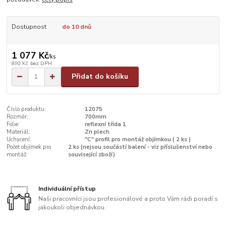
Dostupnost
do 10 dnů
1 077 Kč
/
ks
890 Kč
bez DPH
Přidat do košíku
Číslo produktu:
12075
Rozměr:
700mm
Fólie:
reflexní třída 1
Materiál:
Zn plech
Uchycení:
"C" profil pro montáž objímkou ( 2 ks )
Počet objímek pro
2 ks (nejsou součástí balení - viz příslušenství nebo
montáž:
související zboží)
Individuální přístup
Naši pracovníci jsou profesionálové a proto Vám rádi poradí s
jakoukoli objednávkou.