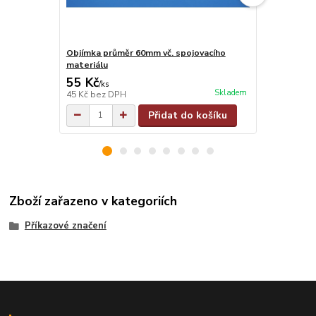
Objímka průměr 60mm vč. spojovacího
Objímka na j
materiálu
materiálu
55 Kč
55 Kč
/
ks
/
ks
Skladem
45 Kč
bez DPH
45 Kč
bez D
Přidat do košíku
Zboží zařazeno v kategoriích
Příkazové značení