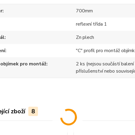
r
700mm
reflexní třída 1
ál
Zn plech
ení
"C" profil pro montáž objímk
 objímek pro montáž
2 ks (nejsou součástí balení 
příslušenství nebo souvisejíc
jící zboží
8