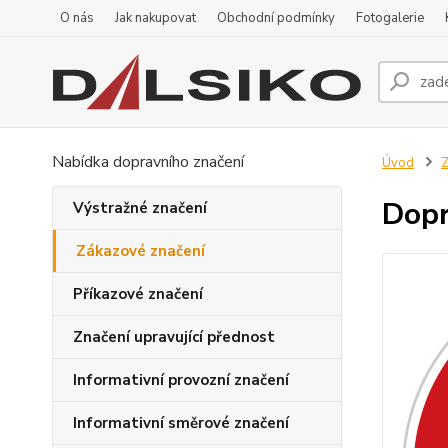
O nás
Jak nakupovat
Obchodní podmínky
Fotogalerie
Nabídka dopravního značení
Úvod
Z
Dopr
Výstražné značení
Zákazové značení
Příkazové značení
Značení upravující přednost
Informativní provozní značení
Informativní směrové značení