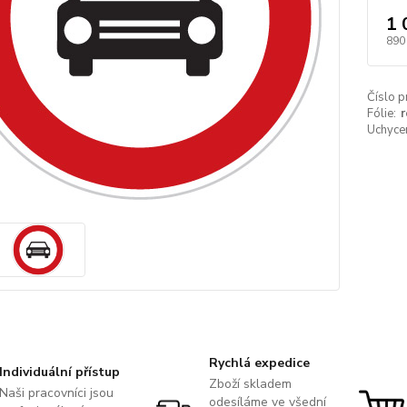
1 
890
Číslo p
Fólie:
r
Uchycen
Rychlá expedice
Individuální přístup
Zboží skladem
Naši pracovníci jsou
odesíláme ve všední