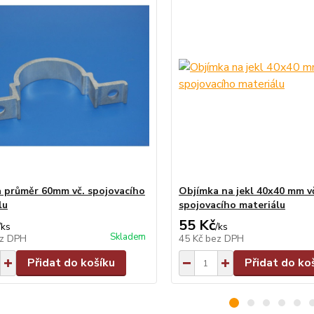
 průměr 60mm vč. spojovacího
Objímka na jekl 40x40 mm v
lu
spojovacího materiálu
55 Kč
/
ks
/
ks
Skladem
z DPH
45 Kč
bez DPH
Přidat do košíku
Přidat do ko