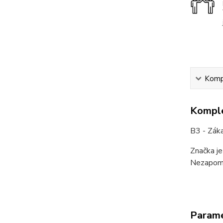
Kompl
Komple
B3 - Zák
Značka je
Nezapome
Param