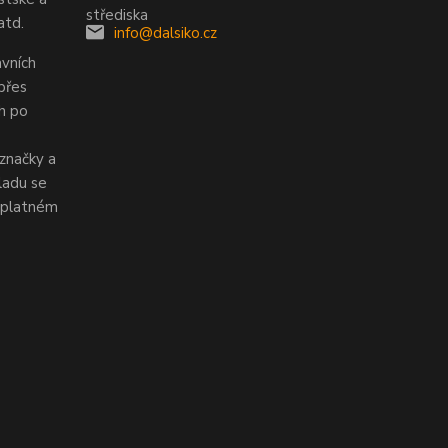
atd.
info@dalsiko.cz
vních
 přes
ch po
značky a
ladu se
v platném