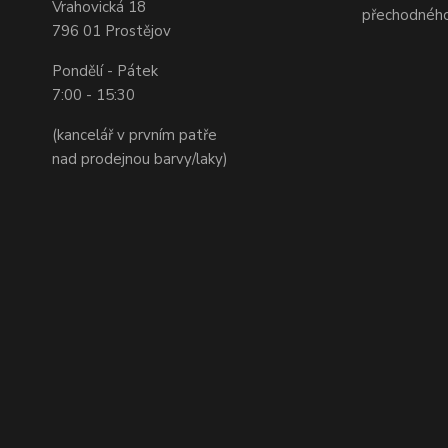
Vrahovická 18
přechodného
796 01 Prostějov
Pondělí - Pátek
7:00 - 15:30
(kancelář v prvním patře
nad prodejnou barvy/laky)