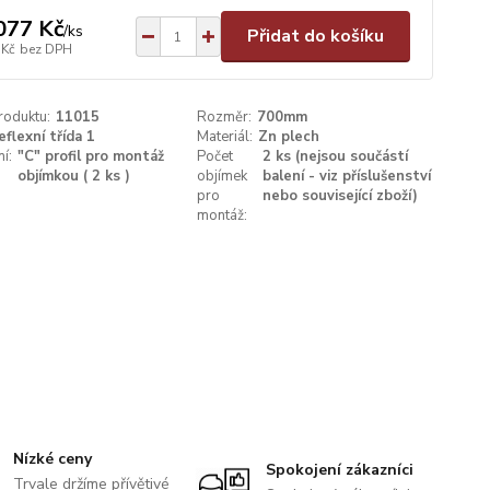
077 Kč
/
ks
Přidat do košíku
 Kč
bez DPH
roduktu:
11015
Rozměr:
700mm
eflexní třída 1
Materiál:
Zn plech
í:
"C" profil pro montáž
Počet
2 ks (nejsou součástí
objímkou ( 2 ks )
objímek
balení - viz příslušenství
pro
nebo související zboží)
montáž:
Nízké ceny
Spokojení zákazníci
Trvale držíme přívětivé