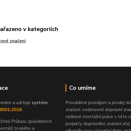
zařazeno v kategoriích
ové značení
ace
Co umíme
veden a udržuje
systém
Provádíme pronájem a prodej do
 9001:2016
.
značení, vodorovné dopravní znač
veškeré montážní práce v této ob
žiteli Průkazu způsobilosti
projekty dopravního značení atd.
ontáží trvalého a
zákazníky jsou stavební firmy, mě