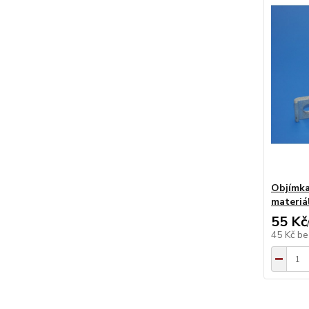
Objímka
materiá
55 Kč
45 Kč
be