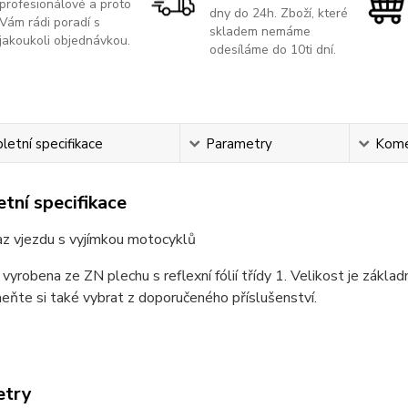
profesionálové a proto
dny do 24h. Zboží, které
Vám rádi poradí s
skladem nemáme
jakoukoli objednávkou.
odesíláme do 10ti dní.
etní specifikace
Parametry
Kome
tní specifikace
az vjezdu s vyjímkou motocyklů
 vyrobena ze ZN plechu s reflexní fólií třídy 1. Velikost je zákla
ňte si také vybrat z doporučeného příslušenství.
etry