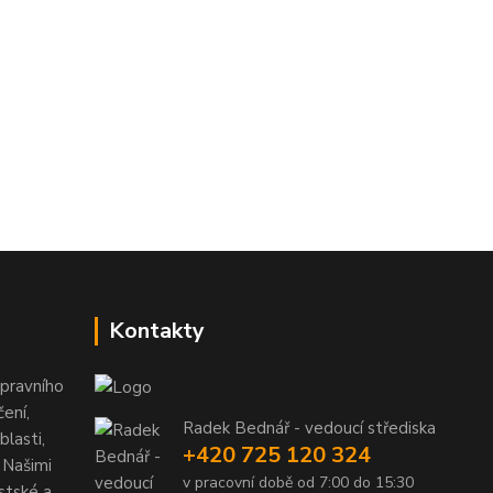
Kontakty
pravního
ení,
Radek Bednář - vedoucí střediska
lasti,
+420 725 120 324
 Našimi
v pracovní době od 7:00 do 15:30
stské a