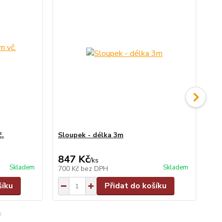
č.
Sloupek - délka 3m
Sl
847 Kč
9
/
ks
Skladem
Skladem
700 Kč
bez DPH
79
šíku
Přidat do košíku