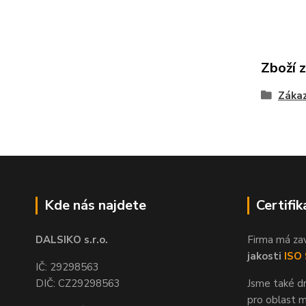
Zboží 
Zákaz
Kde nás najdete
Certifik
DALSIKO s.r.o.
Firma má za
jakosti
ISO
IČ: 29298563
DIČ: CZ29298563
Jsme také dr
pro oblast m