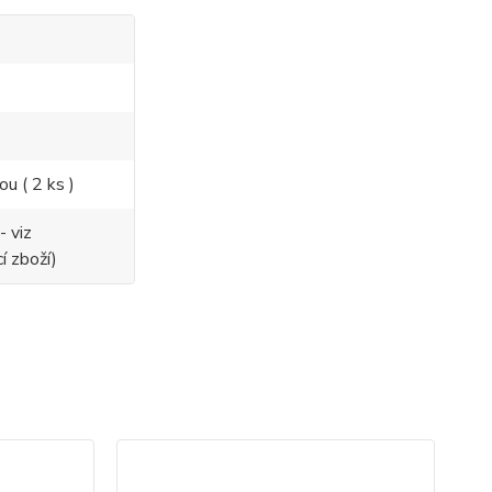
ou ( 2 ks )
- viz
í zboží)