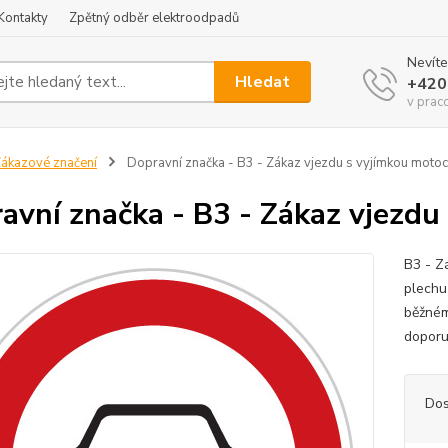
Kontakty
Zpětný odběr elektroodpadů
Nevíte
Hledat
+420
v prac
ákazové značení
Dopravní značka - B3 - Zákaz vjezdu s vyjímkou motoc
avní značka - B3 - Zákaz vjezdu
B3 - Z
plechu 
běžném
doporu
Dos