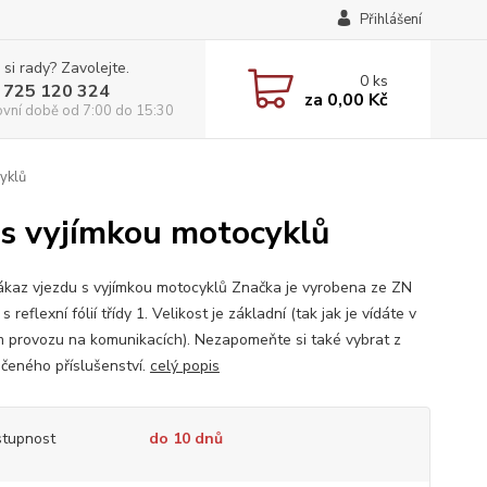
Přihlášení
 si rady? Zavolejte.
0
ks
 725 120 324
za
0,00 Kč
ovní době od 7:00 do 15:30
yklů
 s vyjímkou motocyklů
ákaz vjezdu s vyjímkou motocyklů Značka je vyrobena ze ZN
s reflexní fólií třídy 1. Velikost je základní (tak jak je vídáte v
 provozu na komunikacích). Nezapomeňte si také vybrat z
čeného příslušenství.
celý popis
tupnost
do 10 dnů