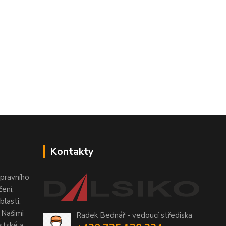
Kontakty
pravního
ení,
lasti,
 Našimi
Radek Bednář - vedoucí střediska
stské a