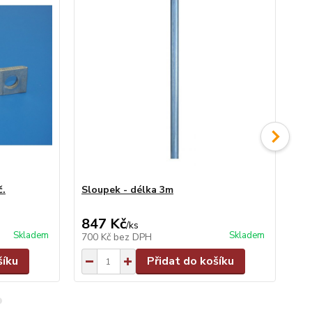
č.
Sloupek - délka 3m
Sl
847 Kč
9
/
ks
Skladem
Skladem
700 Kč
bez DPH
79
šíku
Přidat do košíku