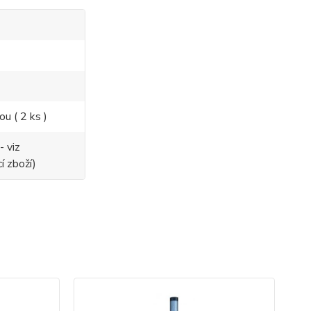
ou ( 2 ks )
- viz
í zboží)