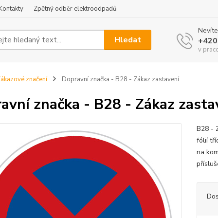
Kontakty
Zpětný odběr elektroodpadů
Nevíte
Hledat
+420
v prac
ákazové značení
Dopravní značka - B28 - Zákaz zastavení
avní značka - B28 - Zákaz zasta
B28 - 
fólií t
na kom
přísluš
Dos