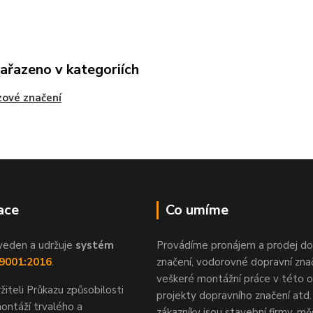
zařazeno v kategoriích
ové značení
ace
Co umíme
veden a udržuje
systém
Provádíme pronájem a prodej do
 9001:2016
.
značení, vodorovné dopravní znač
veškeré montážní práce v této ob
žiteli Průkazu způsobilosti
projekty dopravního značení atd.
ontáží trvalého a
zákazníky jsou stavební firmy, mě