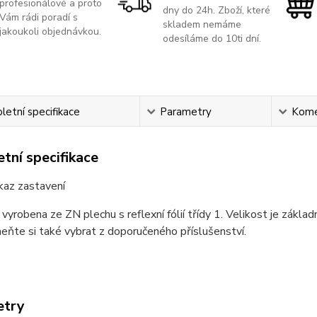
profesionálové a proto
dny do 24h. Zboží, které
Vám rádi poradí s
skladem nemáme
jakoukoli objednávkou.
odesíláme do 10ti dní.
etní specifikace
Parametry
Kome
tní specifikace
kaz zastavení
 vyrobena ze ZN plechu s reflexní fólií třídy 1. Velikost je zákla
ňte si také vybrat z doporučeného příslušenství.
etry