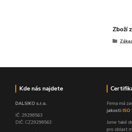
Zboží 
Zákaz
Kde nás najdete
Certifik
DALSIKO s.r.o.
Firma má za
jakosti
ISO
IČ: 29298563
DIČ: CZ29298563
Jsme také dr
pro oblast m