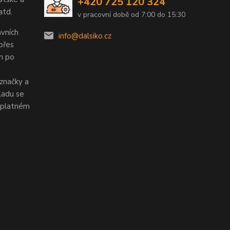
+420 725 120 324
atd.
v pracovní době od 7:00 do 15:30
vních
info@dalsiko.cz
 přes
ch po
značky a
ladu se
v platném