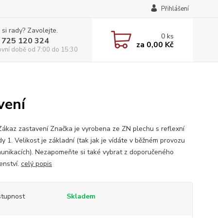
Přihlášení
 si rady? Zavolejte.
0
ks
 725 120 324
za
0,00 Kč
ovní době od 7:00 do 15:30
vení
Zákaz zastavení Značka je vyrobena ze ZN plechu s reflexní
řídy 1. Velikost je základní (tak jak je vídáte v běžném provozu
unikacích). Nezapomeňte si také vybrat z doporučeného
enství.
celý popis
tupnost
Skladem