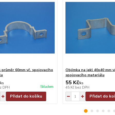
 průměr 60mm vč. spojovacího
Objímka na jekl 40x40 mm v
lu
spojovacího materiálu
55 Kč
/
ks
/
ks
Skladem
z DPH
45 Kč
bez DPH
Přidat do košíku
Přidat do ko