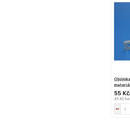
Objímka
materiá
55 Kč
45 Kč
be