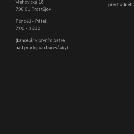
Vrahovická 18
přechodného
796 01 Prostějov
Pondělí - Pátek
7:00 - 15:30
(kancelář v prvním patře
nad prodejnou barvy/laky)