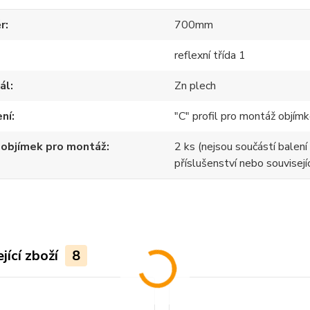
r
700mm
reflexní třída 1
ál
Zn plech
ení
"C" profil pro montáž objímk
 objímek pro montáž
2 ks (nejsou součástí balení 
příslušenství nebo souvisejíc
jící zboží
8