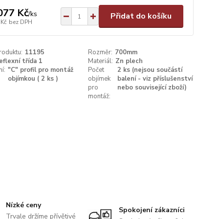
077 Kč
/
ks
Přidat do košíku
 Kč
bez DPH
roduktu:
11195
Rozměr:
700mm
eflexní třída 1
Materiál:
Zn plech
í:
"C" profil pro montáž
Počet
2 ks (nejsou součástí
objímkou ( 2 ks )
objímek
balení - viz příslušenství
pro
nebo související zboží)
montáž:
Nízké ceny
Spokojení zákazníci
Trvale držíme přívětivé