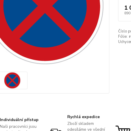
1 
890
Číslo p
Fólie:
r
Uchycen
Rychlá expedice
Individuální přístup
Zboží skladem
Naši pracovníci jsou
odesíláme ve všední