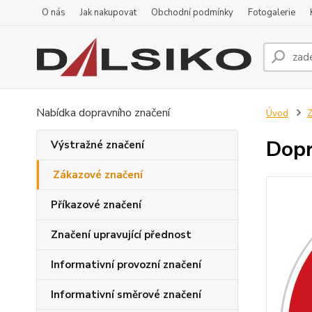
O nás
Jak nakupovat
Obchodní podmínky
Fotogalerie
Nabídka dopravního značení
Úvod
Z
Dopr
Výstražné značení
Zákazové značení
Příkazové značení
Značení upravující přednost
Informativní provozní značení
Informativní směrové značení