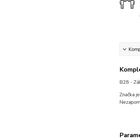
Kompl
Komple
B28 - Zá
Značka je
Nezapome
Param