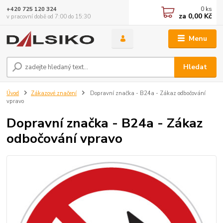
0
ks
+420 725 120 324
za
0,00 Kč
v pracovní době od 7:00 do 15:30
Menu
Hledat
Úvod
Zákazové značení
Dopravní značka - B24a - Zákaz odbočování
vpravo
Dopravní značka - B24a - Zákaz
odbočování vpravo