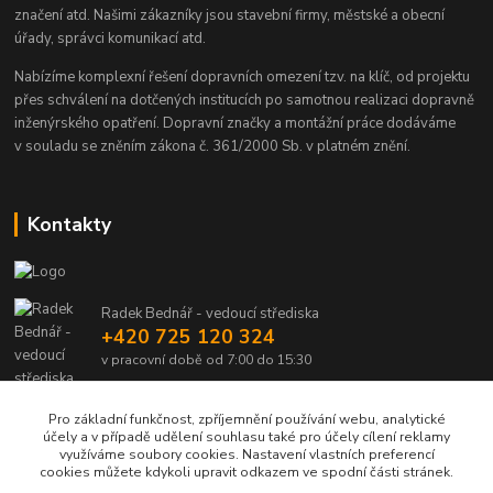
značení atd. Našimi zákazníky jsou stavební firmy, městské a obecní
úřady, správci komunikací atd.
Nabízíme komplexní řešení dopravních omezení tzv. na klíč, od projektu
přes schválení na dotčených institucích po samotnou realizaci dopravně
inženýrského opatření. Dopravní značky a montážní práce dodáváme
v souladu se zněním zákona č. 361/2000 Sb. v platném znění.
Kontakty
Radek Bednář - vedoucí střediska
+420 725 120 324
v pracovní době od 7:00 do 15:30
info@dalsiko.cz
Pro základní funkčnost, zpříjemnění používání webu, analytické
účely a v případě udělení souhlasu také pro účely cílení reklamy
využíváme soubory cookies. Nastavení vlastních preferencí
cookies můžete kdykoli upravit odkazem ve spodní části stránek.