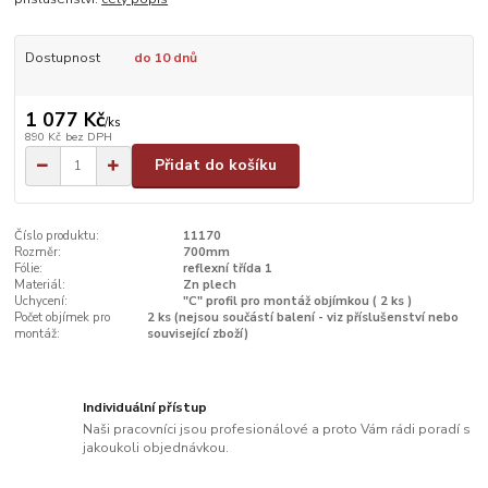
Dostupnost
do 10 dnů
1 077 Kč
/
ks
890 Kč
bez DPH
Přidat do košíku
Číslo produktu:
11170
Rozměr:
700mm
Fólie:
reflexní třída 1
Materiál:
Zn plech
Uchycení:
"C" profil pro montáž objímkou ( 2 ks )
Počet objímek pro
2 ks (nejsou součástí balení - viz příslušenství nebo
montáž:
související zboží)
Individuální přístup
Naši pracovníci jsou profesionálové a proto Vám rádi poradí s
jakoukoli objednávkou.