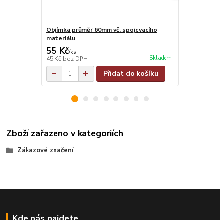
Objímka průměr 60mm vč. spojovacího
Objímka na j
materiálu
materiálu
55 Kč
55 Kč
/
ks
/
ks
Skladem
45 Kč
bez DPH
45 Kč
bez D
Přidat do košíku
Zboží zařazeno v kategoriích
Zákazové značení
Kde nás najdete