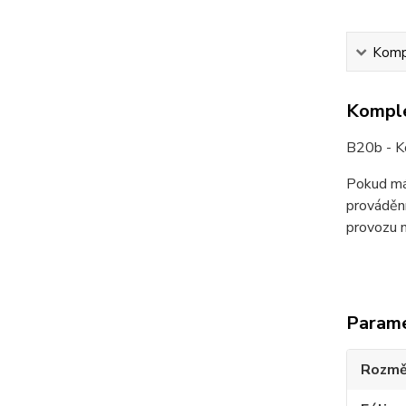
Kompl
Komple
B20b - Ko
Pokud mát
provádění
provozu n
Param
Rozmě