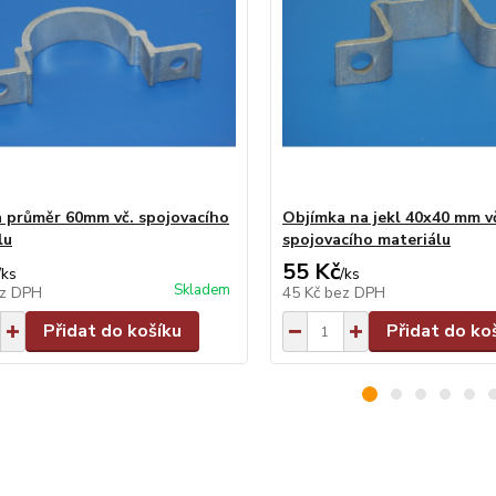
 průměr 60mm vč. spojovacího
Objímka na jekl 40x40 mm v
lu
spojovacího materiálu
55 Kč
/
ks
/
ks
Skladem
z DPH
45 Kč
bez DPH
Přidat do košíku
Přidat do ko