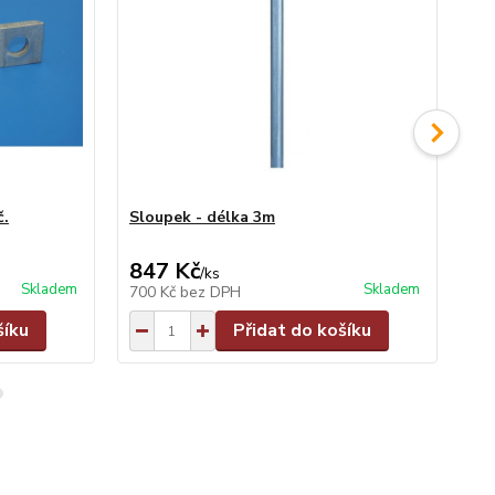
č.
Sloupek - délka 3m
Sl
847 Kč
9
/
ks
Skladem
Skladem
700 Kč
bez DPH
79
šíku
Přidat do košíku