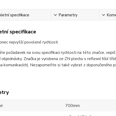
etní specifikace
Parametry
Kome
tní specifikace
nec nejvyšší povolené rychlosti
e požadavek na svou specifikaci rychlosti na této značce, vepi
 objednávky. Značka je vyrobena ze ZN plechu s reflexní fólií tříd
a komunikacích). Nezapomeňte si také vybrat z doporučeného př
etry
r
700mm