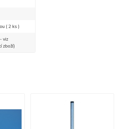
ou ( 2 ks )
- viz
í zboží)