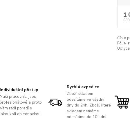
1 
890
Číslo p
Fólie:
r
Uchycen
Rychlá expedice
Individuální přístup
Zboží skladem
Naši pracovníci jsou
odesíláme ve všední
profesionálové a proto
dny do 24h. Zboží, které
Vám rádi poradí s
skladem nemáme
jakoukoli objednávkou.
odesíláme do 10ti dní.