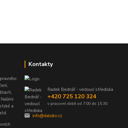
Kontakty
pravního
ení,
Radek Bednář - vedoucí střediska
lasti,
+420 725 120 324
 Našimi
v pracovní době od 7:00 do 15:30
stské a
atd.
info@dalsiko.cz
vních