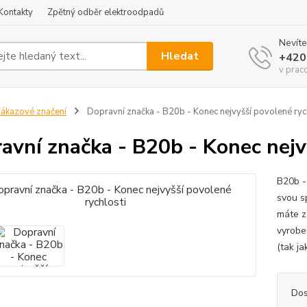
Kontakty
Zpětný odběr elektroodpadů
Nevíte
Hledat
+420
v prac
ákazové značení
Dopravní značka - B20b - Konec nejvyšší povolené ryc
avní značka - B20b - Konec nejv
B20b -
svou sp
máte z
vyroben
(tak ja
Dos