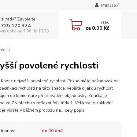
Přihlášení
 si rady? Zavolejte.
0
ks
 725 120 324
za
0,00 Kč
ovní době od 7:00 do 15:30
hlosti
yšší povolené rychlosti
 Konec nejvyšší povolené rychlosti Pokud máte požadavek na
ecifikaci rychlosti na této značce, vepiště o jakou rychlost
ájem do komentáře při provádění objednávky. Značka je
a ze ZN plechu s reflexní fólií třídy 1. Velikost je základní
k je vídáte v běžném provozu na...
celý popis
tupnost
do 10 dnů