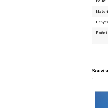
Fólie
Materi
Uchyc
Počet
Souvise