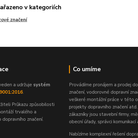
zařazeno v kategoriích
ové značení
ace
Co umíme
veden a udržuje
systém
Provádíme pronájem a prodej do
 9001:2016
.
značení, vodorovné dopravní znač
veškeré montážní práce v této ob
žiteli Průkazu způsobilosti
projekty dopravního značení atd.
ontáží trvalého a
zákazníky jsou stavební firmy, mě
 dopravního značení.
obecní úřady, správci komunikací 
Nabízíme komplexní řešení dopra