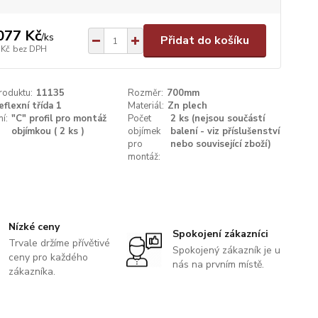
077 Kč
/
ks
Přidat do košíku
 Kč
bez DPH
roduktu:
11135
Rozměr:
700mm
eflexní třída 1
Materiál:
Zn plech
í:
"C" profil pro montáž
Počet
2 ks (nejsou součástí
objímkou ( 2 ks )
objímek
balení - viz příslušenství
pro
nebo související zboží)
montáž:
Nízké ceny
Spokojení zákazníci
Trvale držíme přívětivé
Spokojený zákazník je u
ceny pro každého
nás na prvním místě.
zákazníka.