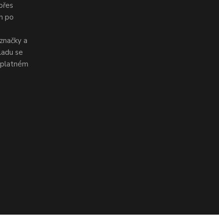
 přes
ch po
značky a
ladu se
v platném