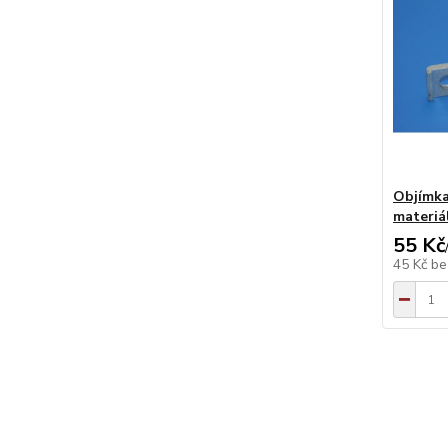
Objímka
materiá
55 Kč
45 Kč
be