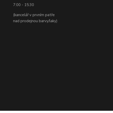
7:00 - 15:30
(kancelář v prvním patře
nad prodejnou barvy/laky)