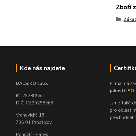
Zboží 
Zákaz
Kde nás najdete
Certifik
DALSIKO s.r.o.
Firma má za
jakosti
ISO
IČ: 29298563
DIČ: CZ29298563
Jsme také dr
pro oblast m
Vrahovická 18
přechodného
796 01 Prostějov
Pondělí - Pátek