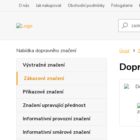
O nás
Jak nakupovat
Obchodní podmínky
Fotogalerie
Nabídka dopravního značení
Úvod
Z
Dopr
Výstražné značení
Zákazové značení
Příkazové značení
Značení upravující přednost
Informativní provozní značení
Informativní směrové značení