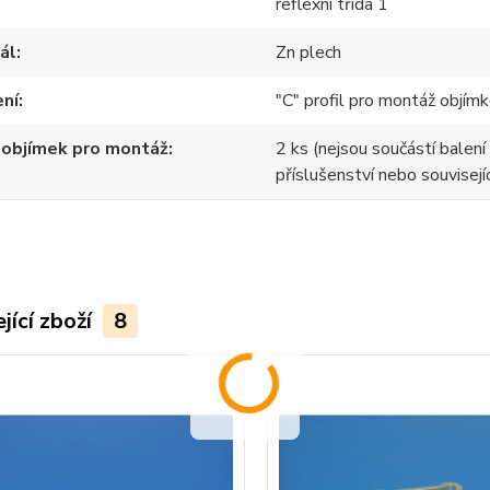
reflexní třída 1
ál
Zn plech
ení
"C" profil pro montáž objímk
 objímek pro montáž
2 ks (nejsou součástí balení 
příslušenství nebo souvisejíc
jící zboží
8