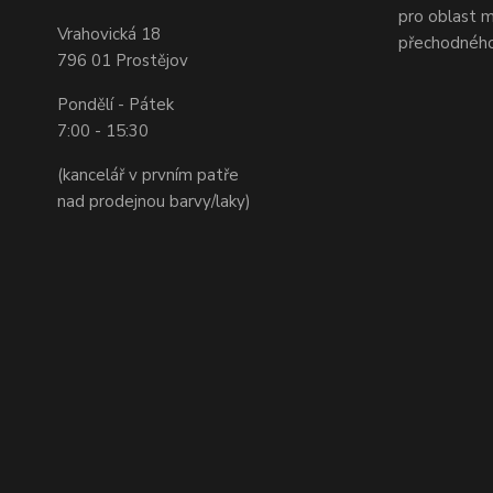
pro oblast m
Vrahovická 18
přechodného
796 01 Prostějov
Pondělí - Pátek
7:00 - 15:30
(kancelář v prvním patře
nad prodejnou barvy/laky)