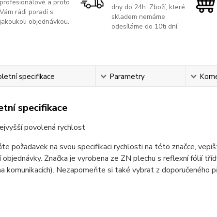
profesionálové a proto
dny do 24h. Zboží, které
Vám rádi poradí s
skladem nemáme
jakoukoli objednávkou.
odesíláme do 10ti dní.
etní specifikace
Parametry
Kome
tní specifikace
jvyšší povolená rychlost
e požadavek na svou specifikaci rychlosti na této značce, vepi
 objednávky. Značka je vyrobena ze ZN plechu s reflexní fólií tříd
a komunikacích). Nezapomeňte si také vybrat z doporučeného př