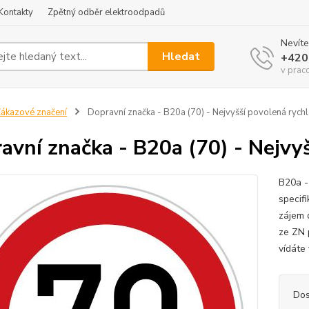
Kontakty
Zpětný odběr elektroodpadů
Nevíte
Hledat
+420
v prac
ákazové značení
Dopravní značka - B20a (70) - Nejvyšší povolená rychl
avní značka - B20a (70) - Nejvy
B20a -
specifi
zájem 
ze ZN p
vídáte
Dos