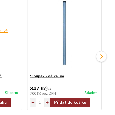
č.
Sloupek - délka 3m
Sl
847 Kč
9
/
ks
Skladem
Skladem
700 Kč
bez DPH
79
šíku
Přidat do košíku