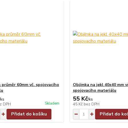
 průměr 60mm vč. spojovacího
Objímka na jekl 40x40 mm v
lu
spojovacího materiálu
55 Kč
/
ks
/
ks
Skladem
z DPH
45 Kč
bez DPH
Přidat do košíku
Přidat do ko