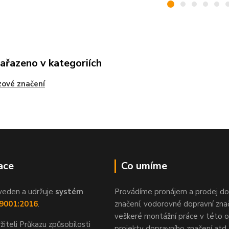
zařazeno v kategoriích
ové značení
ace
Co umíme
veden a udržuje
systém
Provádíme pronájem a prodej do
 9001:2016
.
značení, vodorovné dopravní znač
veškeré montážní práce v této ob
žiteli Průkazu způsobilosti
projekty dopravního značení atd.