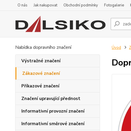
O nás
Jak nakupovat
Obchodní podmínky
Fotogalerie
Nabídka dopravního značení
Úvod
Z
Dopr
Výstražné značení
Zákazové značení
Příkazové značení
Značení upravující přednost
Informativní provozní značení
Informativní směrové značení