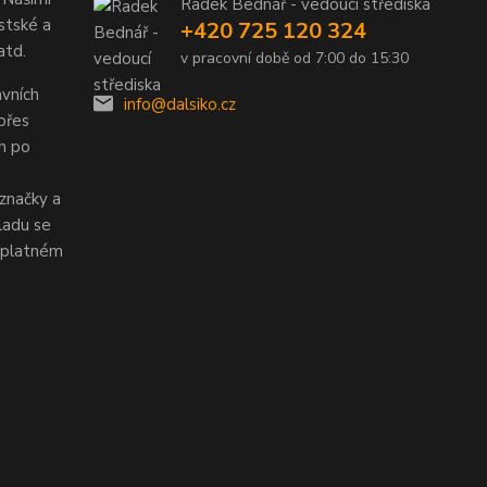
Radek Bednář - vedoucí střediska
stské a
+420 725 120 324
atd.
v pracovní době od 7:00 do 15:30
vních
info@dalsiko.cz
 přes
ch po
značky a
ladu se
v platném