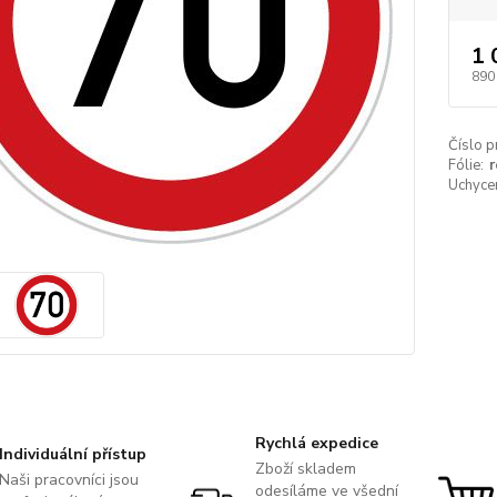
1 
890
Číslo p
Fólie:
r
Uchycen
Rychlá expedice
Individuální přístup
Zboží skladem
Naši pracovníci jsou
odesíláme ve všední