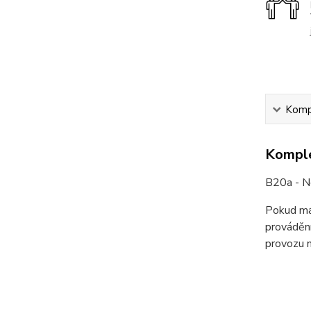
Kompl
Komple
B20a - Ne
Pokud mát
provádění
provozu n