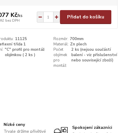
077 Kč
/
ks
Přidat do košíku
 Kč
bez DPH
roduktu:
11125
Rozměr:
700mm
eflexní třída 1
Materiál:
Zn plech
í:
"C" profil pro montáž
Počet
2 ks (nejsou součástí
objímkou ( 2 ks )
objímek
balení - viz příslušenství
pro
nebo související zboží)
montáž:
Nízké ceny
Spokojení zákazníci
Trvale držíme přívětivé