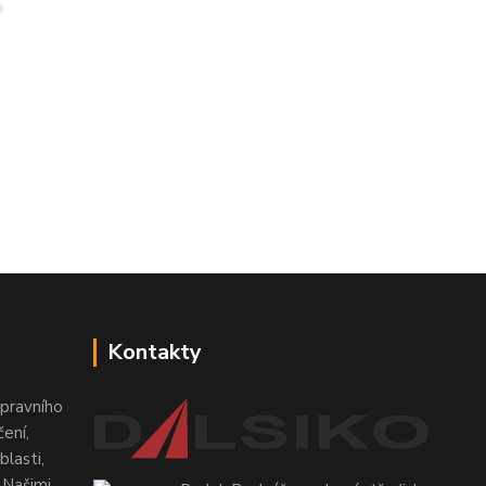
Kontakty
pravního
ení,
lasti,
 Našimi