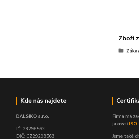
Zboží 
Zákaz
Kde nás najdete
Certifik
DALSIKO s.r.o.
Firma má za
jakosti
ISO
IČ: 29298563
DIČ: CZ29298563
Jsme také dr