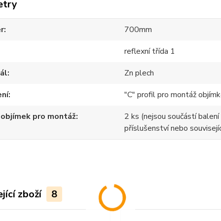
etry
r
700mm
reflexní třída 1
ál
Zn plech
ení
"C" profil pro montáž objímk
 objímek pro montáž
2 ks (nejsou součástí balení 
příslušenství nebo souvisejíc
jící zboží
8