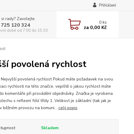
Přihlášení
 si rady? Zavolejte.
0
ks
 725 120 324
za
0,00 Kč
ovní době od 7:00 do 15:30
ost
šší povolená rychlost
 Nejvyšší povolená rychlost Pokud máte požadavek na svou
kaci rychlosti na této značce, vepiště o jakou rychlost máte
do komentáře při provádění objednávky. Značka je vyrobena
lechu s reflexní fólií třídy 1. Velikost je základní (tak jak je
 v běžném provozu na komuni...
celý popis
tupnost
Skladem