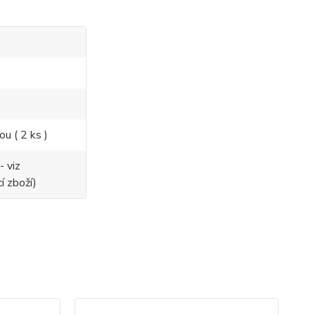
ou ( 2 ks )
- viz
í zboží)