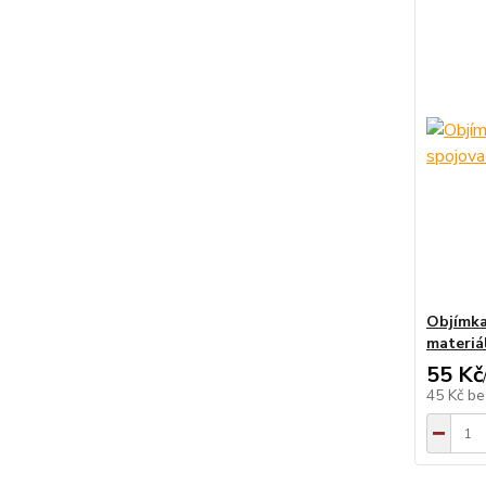
Objímka
materiá
55 Kč
45 Kč
be