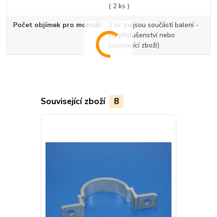
( 2 ks )
Počet objímek pro montáž
2 ks (nejsou součástí balení -
viz příslušenství nebo
související zboží)
Související zboží
8