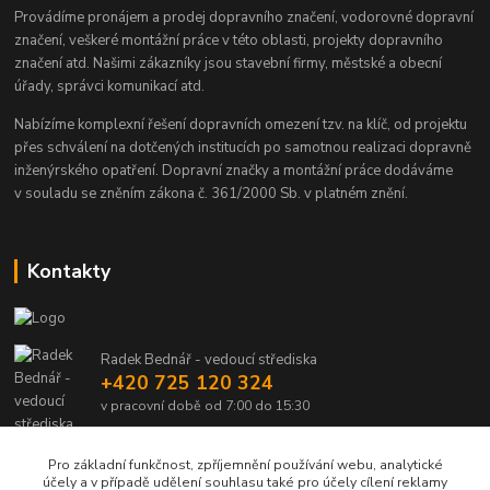
Provádíme pronájem a prodej dopravního značení, vodorovné dopravní
značení, veškeré montážní práce v této oblasti, projekty dopravního
značení atd. Našimi zákazníky jsou stavební firmy, městské a obecní
úřady, správci komunikací atd.
Nabízíme komplexní řešení dopravních omezení tzv. na klíč, od projektu
přes schválení na dotčených institucích po samotnou realizaci dopravně
inženýrského opatření. Dopravní značky a montážní práce dodáváme
v souladu se zněním zákona č. 361/2000 Sb. v platném znění.
Kontakty
Radek Bednář - vedoucí střediska
+420 725 120 324
v pracovní době od 7:00 do 15:30
info@dalsiko.cz
Pro základní funkčnost, zpříjemnění používání webu, analytické
účely a v případě udělení souhlasu také pro účely cílení reklamy