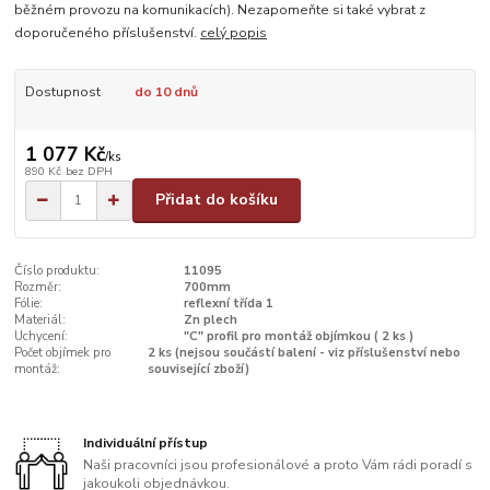
běžném provozu na komunikacích). Nezapomeňte si také vybrat z
doporučeného příslušenství.
celý popis
Dostupnost
do 10 dnů
1 077 Kč
/
ks
890 Kč
bez DPH
Přidat do košíku
Číslo produktu:
11095
Rozměr:
700mm
Fólie:
reflexní třída 1
Materiál:
Zn plech
Uchycení:
"C" profil pro montáž objímkou ( 2 ks )
Počet objímek pro
2 ks (nejsou součástí balení - viz příslušenství nebo
montáž:
související zboží)
Individuální přístup
Naši pracovníci jsou profesionálové a proto Vám rádi poradí s
jakoukoli objednávkou.