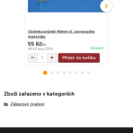
Objímka průměr 60mm vč. spojovacího
Objímka na j
materiálu
materiálu
55 Kč
55 Kč
/
ks
/
ks
Skladem
45 Kč
bez DPH
45 Kč
bez D
Přidat do košíku
Zboží zařazeno v kategoriích
Zákazové značení