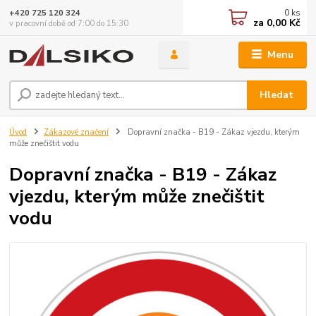
0
ks
+420 725 120 324
za
0,00 Kč
v pracovní době od 7:00 do 15:30
Menu
Hledat
Úvod
Zákazové značení
Dopravní značka - B19 - Zákaz vjezdu, kterým
může znečištit vodu
Dopravní značka - B19 - Zákaz
vjezdu, kterým může znečištit
vodu