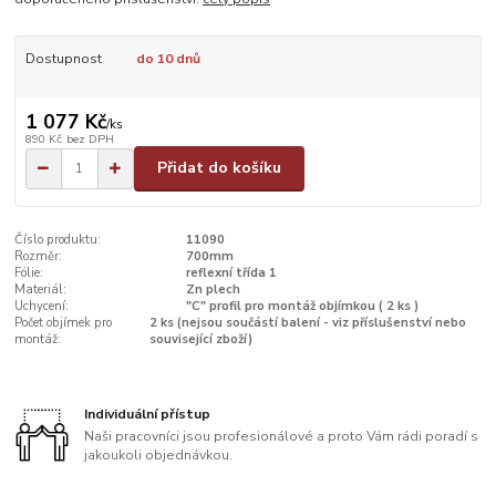
Dostupnost
do 10 dnů
1 077 Kč
/
ks
890 Kč
bez DPH
Přidat do košíku
Číslo produktu:
11090
Rozměr:
700mm
Fólie:
reflexní třída 1
Materiál:
Zn plech
Uchycení:
"C" profil pro montáž objímkou ( 2 ks )
Počet objímek pro
2 ks (nejsou součástí balení - viz příslušenství nebo
montáž:
související zboží)
Individuální přístup
Naši pracovníci jsou profesionálové a proto Vám rádi poradí s
jakoukoli objednávkou.