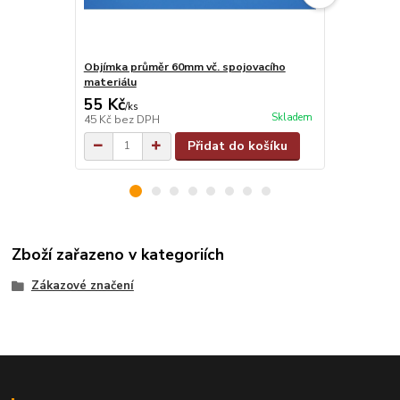
Objímka průměr 60mm vč. spojovacího
Objímka na j
materiálu
materiálu
55 Kč
55 Kč
/
ks
/
ks
Skladem
45 Kč
bez DPH
45 Kč
bez D
Přidat do košíku
Zboží zařazeno v kategoriích
Zákazové značení