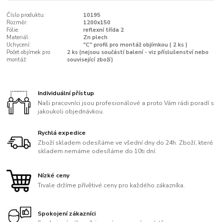
Číslo produktu:
10195
Rozměr:
1200x150
Fólie:
reflexní třída 2
Materiál:
Zn plech
Uchycení:
"C" profil pro montáž objímkou ( 2 ks )
Počet objímek pro
2 ks (nejsou součástí balení - viz příslušenství nebo
montáž:
související zboží)
Individuální přístup
Naši pracovníci jsou profesionálové a proto Vám rádi poradí s
jakoukoli objednávkou.
Rychlá expedice
Zboží skladem odesíláme ve všední dny do 24h. Zboží, které
skladem nemáme odesíláme do 10ti dní.
Nízké ceny
Trvale držíme přívětivé ceny pro každého zákazníka.
Spokojení zákazníci