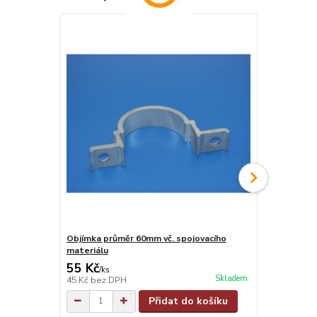
Objímka průměr 60mm vč. spojovacího
Objímka na j
materiálu
materiálu
55 Kč
55 Kč
/
ks
/
ks
Skladem
45 Kč
bez DPH
45 Kč
bez D
Přidat do košíku