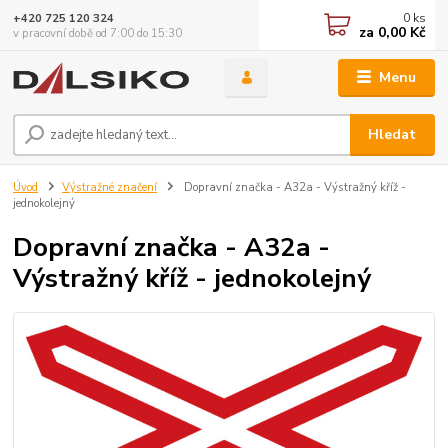
0
ks
+420 725 120 324
za
0,00 Kč
v pracovní době od 7:00 do 15:30
Menu
Hledat
Úvod
Výstražné značení
Dopravní značka - A32a - Výstražný kříž -
jednokolejný
Dopravní značka - A32a -
Výstražný kříž - jednokolejný