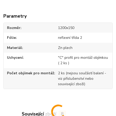
Parametry
Rozměr
1200x150
Fólie
reflexní třída 2
Materiál
Zn plech
Uchycení
"C" profil pro montáž objímkou
( 2 ks )
Počet objímek pro montáž
2 ks (nejsou součástí balení -
viz příslušenství nebo
související zboží)
Související zboží
8