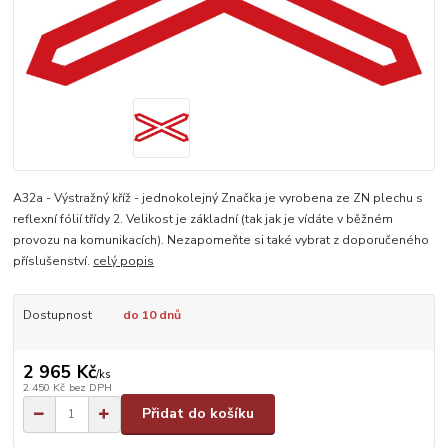
A32a - Výstražný kříž - jednokolejný Značka je vyrobena ze ZN plechu s
reflexní fólií třídy 2. Velikost je základní (tak jak je vídáte v běžném
provozu na komunikacích). Nezapomeňte si také vybrat z doporučeného
příslušenství.
celý popis
Dostupnost
do 10 dnů
2 965 Kč
/
ks
2 450 Kč
bez DPH
Přidat do košíku