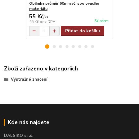
Objímka průměr 60mm vč. spojovacího
Objímka na j
materiálu
materiálu
55 Kč
55 Kč
/
ks
/
ks
Skladem
45 Kč
bez DPH
45 Kč
bez D
Přidat do košíku
Zboží zařazeno v kategoriích
Výstražné značení
Kde nás najdete
DALSIKO s.r.o.