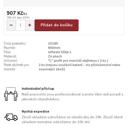
907 Kč
/
ks
750 Kč
bez DPH
Přidat do košíku
Číslo produktu:
10165
Rozměr:
900mm
Fólie:
reflexní třída 1
Materiál:
Zn plech
Uchycení:
"C" profil pro montáž objímkou ( 2 ks )
Počet objímek pro
2 ks (nejsou součástí balení - viz příslušenství nebo
montáž:
související zboží)
Individuální přístup
Naši pracovníci jsou profesionálové a proto Vám rádi poradí s
jakoukoli objednávkou.
Rychlá expedice
Zboží skladem odesíláme ve všední dny do 24h. Zboží, které
skladem nemáme odesíláme do 10ti dní.