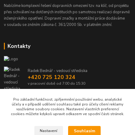
Nabízíme komplexní řešení dopravních omezení tzv. na klíč, od projektu
přes schválení na dotčených institucích po samotnou realizaci dopravně
inženýrského opatření. Dopravní značky a montážní práce dodáváme
v souladu se zněním zákona č. 361/2000 Sb. v platném znění.
Kontakty
Radek Bednář - vedoucí střediska
+420 725 120 324
v pracovní době od 7:00 do 15:30
info@dalsiko.cz
Pro základní funkčnost, zpříjemnění používání webu, analytické
účely a v případě udělení souhlasu také pro účely cílení reklamy
využíváme soubory cookies. Nastavení vlastních preferencí
cookies můžete kdykoli upravit odkazem ve spodní části stránek.
Upravit sběr cookies.
Souhlasím
Nastavení