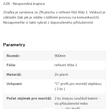
A28 - Nezpevněná krajnice
Značka je vyrobena ze ZN plechu s reflexní fólií třídy 1. Velikost je
základní (tak jak je vídáte v běžném provozu na komunikacích).
Nezapomeňte si také vybrat z doporučeného příslušenství.
Parametry
Rozměr
900mm
Fólie
reflexní třída 1
Materiál
Zn plech
Uchycení
"C" profil pro montáž objímkou
( 2 ks )
Počet objímek pro montáž
2 ks (nejsou součástí balení -
viz příslušenství nebo
související zboží)