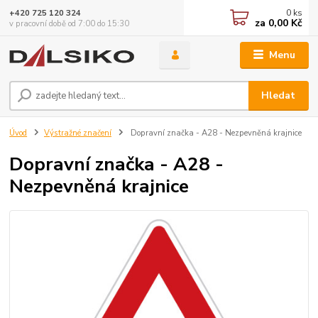
0
ks
+420 725 120 324
za
0,00 Kč
v pracovní době od 7:00 do 15:30
Menu
Hledat
Úvod
Výstražné značení
Dopravní značka - A28 - Nezpevněná krajnice
Dopravní značka - A28 -
Nezpevněná krajnice