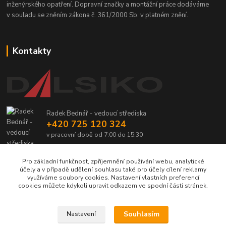
inženýrského opatření. Dopravní značky a montážní práce dodáváme
v souladu se zněním zákona č. 361/2000 Sb. v platném znění.
Kontakty
Radek Bednář - vedoucí střediska
+420 725 120 324
v pracovní době od 7:00 do 15:30
info@dalsiko.cz
Pro základní funkčnost, zpříjemnění používání webu, analytické
účely a v případě udělení souhlasu také pro účely cílení reklamy
využíváme soubory cookies. Nastavení vlastních preferencí
cookies můžete kdykoli upravit odkazem ve spodní části stránek.
Upravit sběr cookies.
Souhlasím
Nastavení