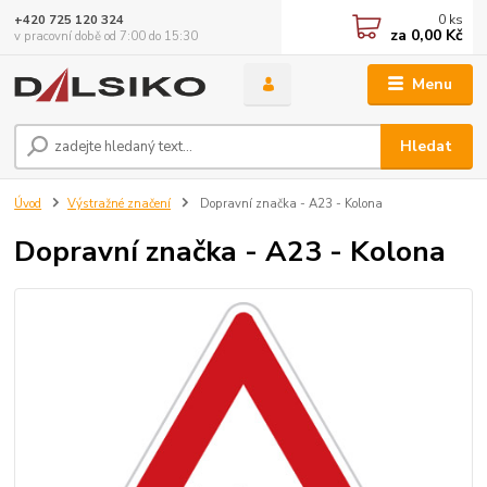
0
ks
+420 725 120 324
za
0,00 Kč
v pracovní době od 7:00 do 15:30
Menu
Hledat
Úvod
Výstražné značení
Dopravní značka - A23 - Kolona
Dopravní značka - A23 - Kolona