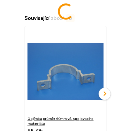
Související zboží
8
Objímka průměr 60mm vč. spojovacího
Objímka na j
materiálu
materiálu