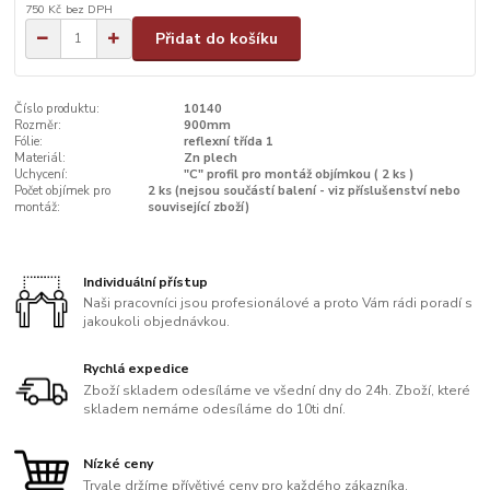
750 Kč
bez DPH
Přidat do košíku
Číslo produktu:
10140
Rozměr:
900mm
Fólie:
reflexní třída 1
Materiál:
Zn plech
Uchycení:
"C" profil pro montáž objímkou ( 2 ks )
Počet objímek pro
2 ks (nejsou součástí balení - viz příslušenství nebo
montáž:
související zboží)
Individuální přístup
Naši pracovníci jsou profesionálové a proto Vám rádi poradí s
jakoukoli objednávkou.
Rychlá expedice
Zboží skladem odesíláme ve všední dny do 24h. Zboží, které
skladem nemáme odesíláme do 10ti dní.
Nízké ceny
Trvale držíme přívětivé ceny pro každého zákazníka.