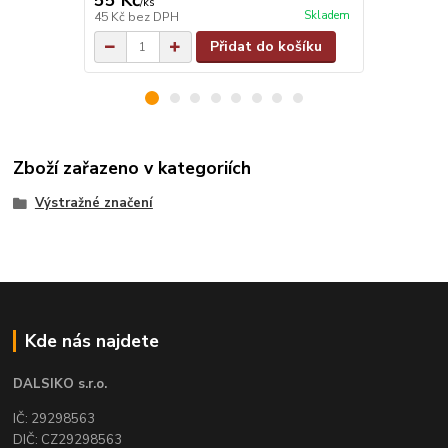
55 Kč
55 Kč
/
ks
/
ks
Skladem
45 Kč
bez DPH
45 Kč
bez D
Přidat do košíku
Zboží zařazeno v kategoriích
Výstražné značení
Kde nás najdete
DALSIKO s.r.o.
IČ: 29298563
DIČ: CZ29298563