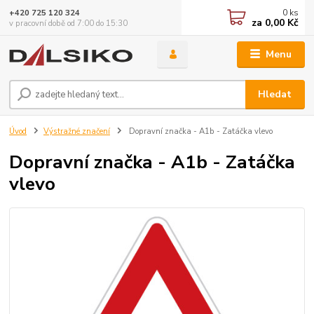
0
ks
+420 725 120 324
za
0,00 Kč
v pracovní době od 7:00 do 15:30
Menu
Hledat
Úvod
Výstražné značení
Dopravní značka - A1b - Zatáčka vlevo
Dopravní značka - A1b - Zatáčka
vlevo