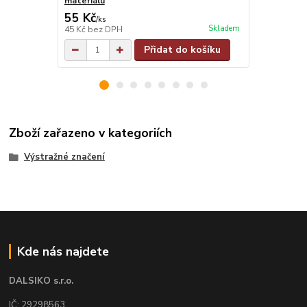
materiálu
materiálu
55 Kč
55 Kč
/
ks
/
ks
Skladem
45 Kč
bez DPH
45 Kč
bez D
Přidat do košíku
Zboží zařazeno v kategoriích
Výstražné značení
Kde nás najdete
DALSIKO s.r.o.
IČ: 29298563