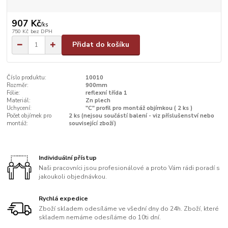
907 Kč
/
ks
750 Kč
bez DPH
Přidat do košíku
Číslo produktu:
10010
Rozměr:
900mm
Fólie:
reflexní třída 1
Materiál:
Zn plech
Uchycení:
"C" profil pro montáž objímkou ( 2 ks )
Počet objímek pro
2 ks (nejsou součástí balení - viz příslušenství nebo
montáž:
související zboží)
Individuální přístup
Naši pracovníci jsou profesionálové a proto Vám rádi poradí s
jakoukoli objednávkou.
Rychlá expedice
Zboží skladem odesíláme ve všední dny do 24h. Zboží, které
skladem nemáme odesíláme do 10ti dní.