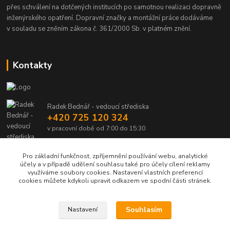
přes schválení na dotčených institucích po samotnou realizaci dopravně
inženýrského opatření. Dopravní značky a montážní práce dodáváme
v souladu se zněním zákona č. 361/2000 Sb. v platném znění.
Kontakty
Radek Bednář - vedoucí střediska
+420 725 120 324
v pracovní době od 7:00 do 15:30
info@dalsiko.cz
Pro základní funkčnost, zpříjemnění používání webu, analytické
účely a v případě udělení souhlasu také pro účely cílení reklamy
využíváme soubory cookies. Nastavení vlastních preferencí
cookies můžete kdykoli upravit odkazem ve spodní části stránek.
Upravit sběr cookies.
Souhlasím
Nastavení