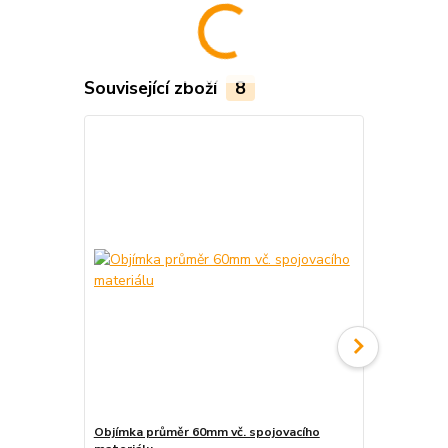
Související zboží
8
Objímka průměr 60mm vč. spojovacího
Objímka na j