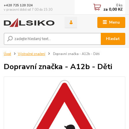
0
ks
+420 725 120 324
za
0,00 Kč
v pracovní době od 7:00 do 15:30
Menu
Hledat
Úvod
Výstražné značení
Dopravní značka - A12b - Děti
Dopravní značka - A12b - Děti