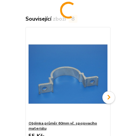
Související zboží
8
Objímka průměr 60mm vč. spojovacího
Objímka na j
materiálu
materiálu