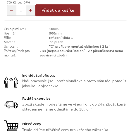
750 Kč
bez DPH
Přidat do košíku
Číslo produktu:
10085
Rozměr:
900mm
Fólie:
reflexní třída 1
Materiál:
Zn plech
Uchycení:
"C" profil pro montáž objímkou ( 2 ks )
Počet objímek pro
2 ks (nejsou součástí balení - viz příslušenství nebo
montáž:
související zboží)
Individuální přístup
Naši pracovníci jsou profesionálové a proto Vám rádi poradí s
jakoukoli objednávkou.
Rychlá expedice
Zboží skladem odesíláme ve všední dny do 24h. Zboží, které
skladem nemáme odesíláme do 10ti dní.
Nízké ceny
Trvale držíme přívětivé ceny pro každého zákazníka.