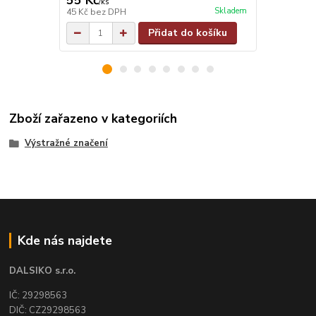
55 Kč
55 Kč
/
ks
/
ks
Skladem
45 Kč
bez DPH
45 Kč
bez D
Přidat do košíku
Zboží zařazeno v kategoriích
Výstražné značení
Kde nás najdete
DALSIKO s.r.o.
IČ: 29298563
DIČ: CZ29298563