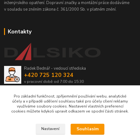
inženýrského opatření. Dopravní značky a montážní práce dodáváme
v souladu se zněním zákona č. 361/2000 Sb. v platném znění.
Kontakty
Radek Bednář - vedoucí střediska
+420 725 120 324
v pracovní době od 7:00 do 15:30
info@dalsiko.cz
Pro základní funkčnost, zpříjemnění používání webu, analytické
účely a v případě udělení souhlasu také pro účely cílení reklamy
využíváme soubory cookies. Nastavení vlastních preferencí
cookies můžete kdykoli upravit odkazem ve spodní části stránek.
Upravit sběr cookies.
Souhlasím
Nastavení